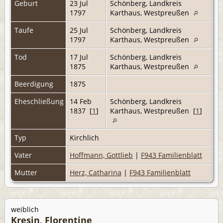
Geburt
23 Jul
Schönberg, Landkreis
1797
Karthaus, Westpreußen
Taufe
25 Jul
Schönberg, Landkreis
1797
Karthaus, Westpreußen
Tod
17 Jul
Schönberg, Landkreis
1875
Karthaus, Westpreußen
Beerdigung
1875
Eheschließung
14 Feb
Schönberg, Landkreis
1837 [
1
]
Karthaus, Westpreußen [
1
]
Typ
Kirchlich
Vater
Hoffmann, Gottlieb
|
F943 Familienblatt
Mutter
Herz, Catharina
|
F943 Familienblatt
weiblich
Kresin, Florentine