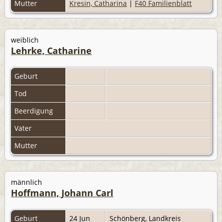
Mutter
Kresin, Catharina
|
F40 Familienblatt
weiblich
Lehrke, Catharine
Geburt
Tod
Beerdigung
Vater
Mutter
männlich
Hoffmann, Johann Carl
Geburt
24 Jun
Schönberg, Landkreis