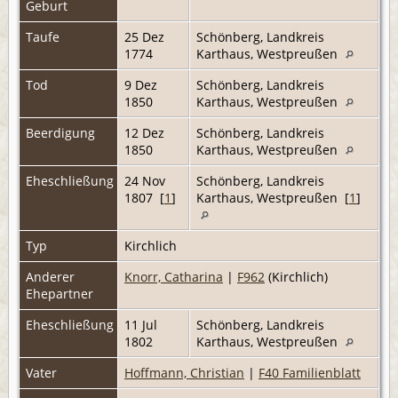
Geburt
Taufe
25 Dez
Schönberg, Landkreis
1774
Karthaus, Westpreußen
Tod
9 Dez
Schönberg, Landkreis
1850
Karthaus, Westpreußen
Beerdigung
12 Dez
Schönberg, Landkreis
1850
Karthaus, Westpreußen
Eheschließung
24 Nov
Schönberg, Landkreis
1807 [
1
]
Karthaus, Westpreußen [
1
]
Typ
Kirchlich
Anderer
Knorr, Catharina
|
F962
(Kirchlich)
Ehepartner
Eheschließung
11 Jul
Schönberg, Landkreis
1802
Karthaus, Westpreußen
Vater
Hoffmann, Christian
|
F40 Familienblatt