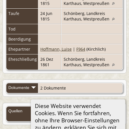
1815
Karthaus, Westpreußen
Taufe
24 Jun
Schönberg, Landkreis
1815
Karthaus, Westpreußen
Tod
Beerdigung
Ehepartner
Hoffmann, Luise
|
F964
(Kirchlich)
Eheschließung
26 Dez
Schönberg, Landkreis
1861
Karthaus, Westpreußen
Dokumente
2 Dokumente
Diese Website verwendet
Quellen
Cookies. Wenn Sie fortfahren,
Quellen (Anmelden)
ohne Ihre Browser-Einstellungen
zu ändern, erklären Sie sich mit