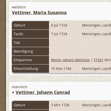
weiblich
Vettiner, Maria Susanna
Geburt
6 Jul 1724
Menzingen, Land
Taufe
7 Jul 1724
Menzingen, Land
Tod
Beerdigung
Ehepartner
Renck, Johann Melchior
|
F1021
(Kir
Eheschließung
15 Nov 1746
Menzingen, Land
männlich
+
Vettiner, Johann Conrad
Geburt
3 Mrz 1728
Menzingen, Land