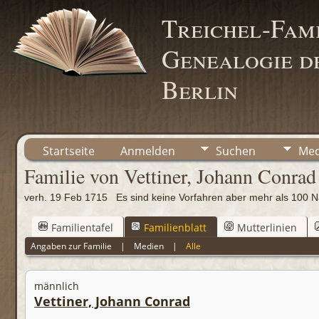
Treichel-Fami
Genealogie de
Berlin
Startseite
Anmelden
Suchen
Med
Familie von Vettiner, Johann Conrad
verh. 19 Feb 1715 Es sind keine Vorfahren aber mehr als 10
Familientafel
Familienblatt
Mutterlinien
Angaben zur Familie
|
Medien
|
Alle
männlich
Vettiner, Johann Conrad