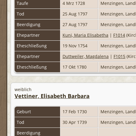
Taufe
4 Mrz 1728
Menzingen, Land
Tod
25 Aug 1797
Menzingen, Land
Beerdigung
27 Aug 1797
Menzingen, Land
Ehepartner
Kuni, Maria Elisabetha
|
F1014
(Kirc
Eheschließung
19 Nov 1754
Menzingen, Land
Ehepartner
Duttweiler, Magdalena
|
F1015
(Kirc
Eheschließung
17 Okt 1780
Menzingen, Land
weiblich
Vettiner, Elisabeth Barbara
Geburt
17 Feb 1730
Menzingen, Land
Tod
30 Apr 1739
Menzingen, Land
Beerdigung