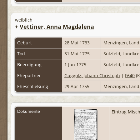
weiblich
+
Vettiner, Anna Magdalena
Geburt
28 Mai 1733
Menzingen, Land
Tod
31 Mai 1775
Sulzfeld, Landkr
Beerdigung
1 Jun 1775
Sulzfeld, Landkr
Ehepartner
Guggolz, Johann Christoph
|
F640
(K
Eheschließung
29 Apr 1755
Menzingen, Land
Dokumente
Eintrag Misc