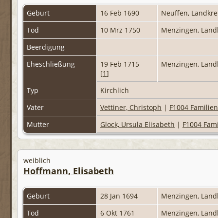
Geburt
16 Feb 1690
Neuffen, Landkre
Tod
10 Mrz 1750
Menzingen, Land
Beerdigung
Eheschließung
19 Feb 1715
Menzingen, Landk
[
1
]
Typ
Kirchlich
Vater
Vettiner, Christoph
|
F1004 Familien
Mutter
Glock, Ursula Elisabeth
|
F1004 Fami
weiblich
Hoffmann, Elisabeth
Geburt
28 Jan 1694
Menzingen, Land
Tod
6 Okt 1761
Menzingen, Land