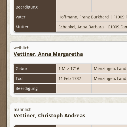
Beerdigung
Vater
Hoffmann, Franz Burkhard
|
F1009 
Mutter
Schenkel, Anna Barbara
|
F1009 Fam
weiblich
Vettiner, Anna Margaretha
Geburt
1 Mrz 1716
Menzingen, Land
Tod
11 Feb 1737
Menzingen, Land
Beerdigung
männlich
Vettiner, Christoph Andreas