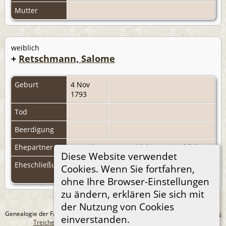
Mutter
weiblich
+
Retschmann, Salome
Geburt
4 Nov
1793
Tod
Beerdigung
Ehepartner
Guggolz, Georg David
|
F989
(Kirchlich)
Diese Website verwendet
Eheschließung
26 Jun
Sulzfeld, Landkreis Sinsheim,
Cookies. Wenn Sie fortfahren,
1816
Baden
ohne Ihre Browser-Einstellungen
zu ändern, erklären Sie sich mit
der Nutzung von Cookies
Genealogie der Familie Treichel aus Berlin. - erstellt und betreut von
Andreas
einverstanden.
Treichel
Copyright © 2014-2026 Alle Rechte vorbehalten.