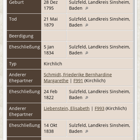
Geburt
28 Dez
Sulzfeld, Landkreis Sinsheim,
1795
Baden
Tod
21 Mai
Sulzfeld, Landkreis Sinsheim,
1879
Baden
Beerdigung
Eheschließung
5 Jan
Sulzfeld, Landkreis Sinsheim,
1834
Baden
Typ
Kirchlich
Anderer
Schmidt, Friederike Bernhardine
Ehepartner
Margarethe
|
F991
(Kirchlich)
Eheschließung
24 Feb
Sulzfeld, Landkreis Sinsheim,
1822
Baden
Anderer
Liebenstein, Elisabeth
|
F993
(Kirchlich)
Ehepartner
Eheschließung
14 Okt
Sulzfeld, Landkreis Sinsheim,
1838
Baden