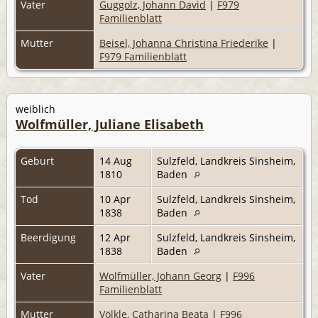
Vater
Guggolz, Johann David
|
F979
Familienblatt
Mutter
Beisel, Johanna Christina Friederike
|
F979 Familienblatt
weiblich
Wolfmüller, Juliane Elisabeth
Geburt
14 Aug
Sulzfeld, Landkreis Sinsheim,
1810
Baden
Tod
10 Apr
Sulzfeld, Landkreis Sinsheim,
1838
Baden
Beerdigung
12 Apr
Sulzfeld, Landkreis Sinsheim,
1838
Baden
Vater
Wolfmüller, Johann Georg
|
F996
Familienblatt
Mutter
Völkle, Catharina Beata
|
F996