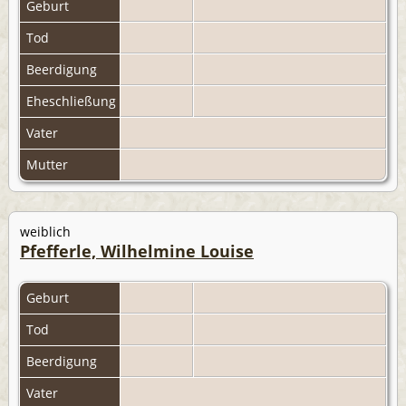
Geburt
Tod
Beerdigung
Eheschließung
Vater
Mutter
weiblich
Pfefferle, Wilhelmine Louise
Geburt
Tod
Beerdigung
Vater