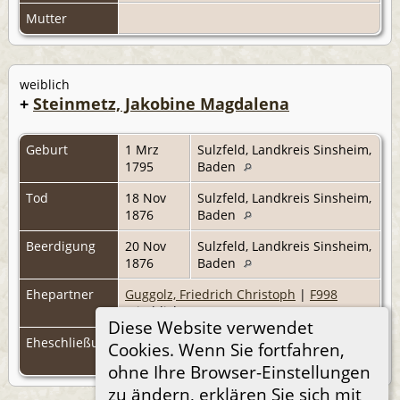
Mutter
weiblich
+
Steinmetz, Jakobine Magdalena
Geburt
1 Mrz
Sulzfeld, Landkreis Sinsheim,
1795
Baden
Tod
18 Nov
Sulzfeld, Landkreis Sinsheim,
1876
Baden
Beerdigung
20 Nov
Sulzfeld, Landkreis Sinsheim,
1876
Baden
Ehepartner
Guggolz, Friedrich Christoph
|
F998
(Kirchlich)
Diese Website verwendet
Eheschließung
31 Aug
Sulzfeld, Landkreis Sinsheim,
Cookies. Wenn Sie fortfahren,
1828
Baden
ohne Ihre Browser-Einstellungen
zu ändern, erklären Sie sich mit