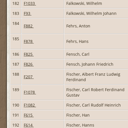
182
F1033
Falkowski, Wilhelm
183
F93
Falkowski, Wilhelm Johann
184
F882
Fehrs, Anton
185
F878
Fehrs, Hans
186
F825
Fensch, Carl
187
F826
Fensch, Johann Friedrich
188
Fischer, Albert Franz Ludwig
F207
Ferdinand
189
Fischer, Carl Robert Ferdinand
F1078
Gustav
190
F1082
Fischer, Carl Rudolf Heinrich
191
F615
Fischer, Han
192
F614
Fischer, Hanns