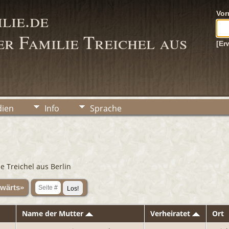
lie.de
Vo
r Familie Treichel aus
[Er
ien
Info
Sprache
e Treichel aus Berlin
wärts»
Name der Mutter
Verheiratet
Ort