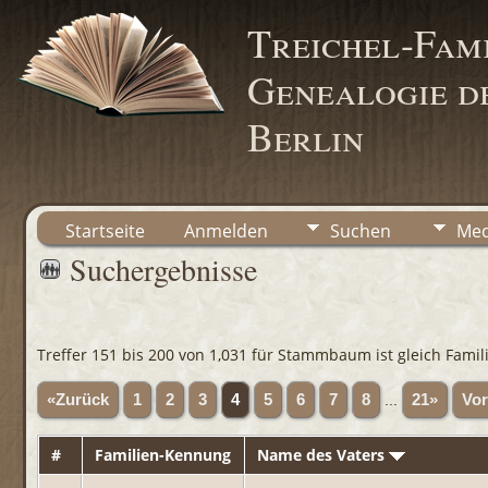
Treichel-Fami
Genealogie de
Berlin
Startseite
Anmelden
Suchen
Med
Suchergebnisse
Treffer 151 bis 200 von 1,031 für Stammbaum ist gleich Famili
«Zurück
1
2
3
4
5
6
7
8
...
21»
Vor
#
Familien-Kennung
Name des Vaters