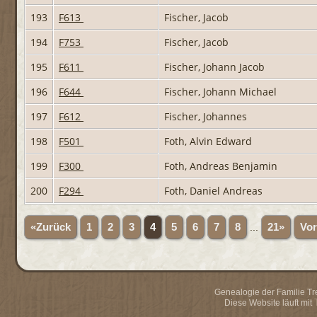
193
F613
Fischer, Jacob
194
F753
Fischer, Jacob
195
F611
Fischer, Johann Jacob
196
F644
Fischer, Johann Michael
197
F612
Fischer, Johannes
198
F501
Foth, Alvin Edward
199
F300
Foth, Andreas Benjamin
200
F294
Foth, Daniel Andreas
«Zurück
1
2
3
4
5
6
7
8
...
21»
Vor
Genealogie der Familie Trei
Diese Website läuft mit