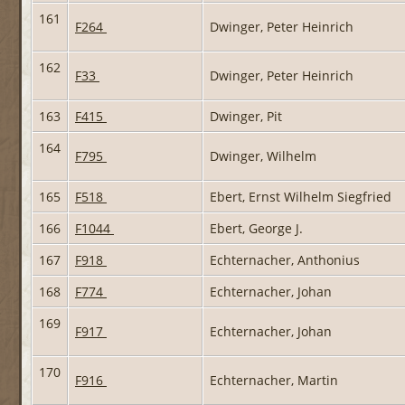
161
F264
Dwinger, Peter Heinrich
162
F33
Dwinger, Peter Heinrich
163
F415
Dwinger, Pit
164
F795
Dwinger, Wilhelm
165
F518
Ebert, Ernst Wilhelm Siegfried
166
F1044
Ebert, George J.
167
F918
Echternacher, Anthonius
168
F774
Echternacher, Johan
169
F917
Echternacher, Johan
170
F916
Echternacher, Martin