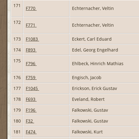
171
F770
Echternacher, Veltin
172
F771
Echternacher, Veltin
173
F1083
Eckert, Carl Eduard
174
F893
Edel, Georg Engelhard
175
F796
Ehlbeck, Hinrich Mathias
176
F759
Engisch, Jacob
177
F1045
Erickson, Erick Gustav
178
F693
Eveland, Robert
179
F196
Falkowski, Gustav
180
F32
Falkowski, Gustav
181
F474
Falkowski, Kurt