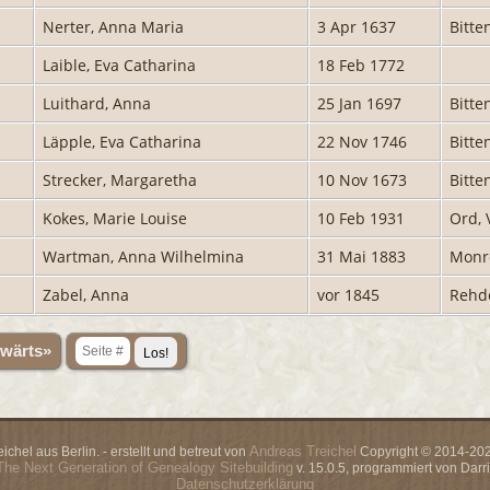
Nerter, Anna Maria
3 Apr 1637
Bitte
Laible, Eva Catharina
18 Feb 1772
Luithard, Anna
25 Jan 1697
Bitte
Läpple, Eva Catharina
22 Nov 1746
Bitte
Strecker, Margaretha
10 Nov 1673
Bitte
Kokes, Marie Louise
10 Feb 1931
Ord, 
Wartman, Anna Wilhelmina
31 Mai 1883
Monr
Zabel, Anna
vor 1845
Rehd
wärts»
Andreas Treichel
chel aus Berlin. - erstellt und betreut von
Copyright © 2014-2026
The Next Generation of Genealogy Sitebuilding
v. 15.0.5, programmiert von Dar
Datenschutzerklärung