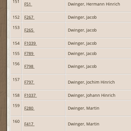
151
F51
Dwinger, Hermann Hinrich
152
F267
Dwinger, Jacob
153
F265
Dwinger, Jacob
154
F1039
Dwinger, Jacob
155
F789
Dwinger, Jacob
156
F798
Dwinger, Jacob
157
F797
Dwinger, Jochim Hinrich
158
F1037
Dwinger, Johann Hinrich
159
F280
Dwinger, Martin
160
F417
Dwinger, Martin