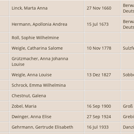
Berwa
Linck, Marta Anna
27 Nov 1660
Deut
Berwa
Hermann, Apollonia Andrea
15 Jul 1673
Deut
Roll, Sophie Wilhelmine
Weigle, Catharina Salome
10 Nov 1778
Sulzf
Grützmacher, Anna Johanna
Louise
Weigle, Anna Louise
13 Dez 1827
Sobbo
Schrock, Emma Wilhelmina
Chestnut, Galena
Zobel, Maria
16 Sep 1900
Groß
Dwinger, Anna Elise
27 Sep 1924
Grebi
Gehrmann, Gertrude Elisabeth
16 Jul 1933
Danzi