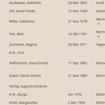
Kurkowski, Gottliebe
29 Mai 1859
Groß
Zilz, Anna Frieda
15 Nov 1934
Danzi
Barms
Witte, Catharina
21 Nov 1678
Barms
Tim, Abel
14 Okt 1703
Zummack, Regina
24 Mai 1811
Hage
N.N., N.N.
Hoffmeister, Klara Emma
17 Sep 1885
Bries
Eckert, Emilie Emma
21 Nov 1885
Berli
Hartig, Auguste Johanne
N.N., Burga
um 1570
Bitte
Knoll, Margaretha
2 Dez 1595
Bitte