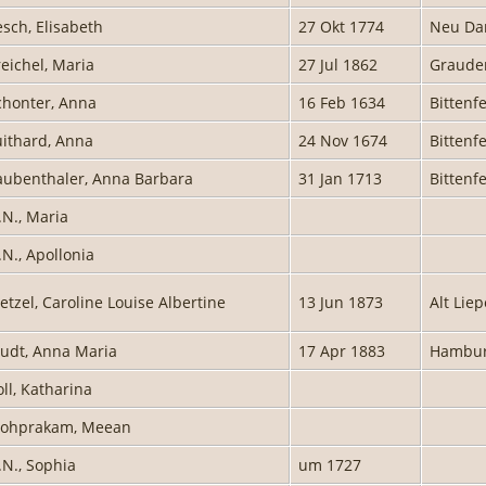
esch, Elisabeth
27 Okt 1774
Neu Da
reichel, Maria
27 Jul 1862
Graude
chonter, Anna
16 Feb 1634
Bittenf
uithard, Anna
24 Nov 1674
Bittenf
aubenthaler, Anna Barbara
31 Jan 1713
Bittenf
.N., Maria
.N., Apollonia
etzel, Caroline Louise Albertine
13 Jun 1873
Alt Lie
tudt, Anna Maria
17 Apr 1883
Hambur
oll, Katharina
ohprakam, Meean
.N., Sophia
um 1727