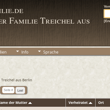
lie.de
Vo
r Familie Treichel aus
[Er
ien
Info
Sprache
 Treichel aus Berlin
ame der Mutter
Verheiratet
Ort