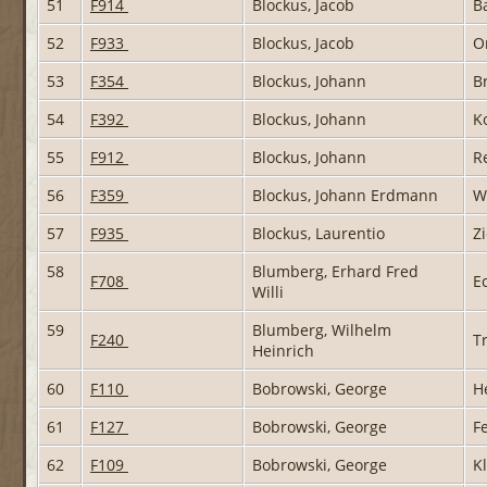
51
F914
Blockus, Jacob
B
52
F933
Blockus, Jacob
O
53
F354
Blockus, Johann
B
54
F392
Blockus, Johann
K
55
F912
Blockus, Johann
R
56
F359
Blockus, Johann Erdmann
W
57
F935
Blockus, Laurentio
Z
58
Blumberg, Erhard Fred
F708
E
Willi
59
Blumberg, Wilhelm
F240
T
Heinrich
60
F110
Bobrowski, George
H
61
F127
Bobrowski, George
F
62
F109
Bobrowski, George
K