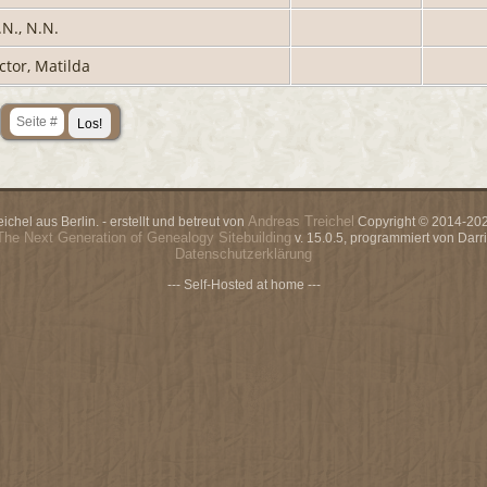
.N., N.N.
ictor, Matilda
Andreas Treichel
chel aus Berlin. - erstellt und betreut von
Copyright © 2014-2026
The Next Generation of Genealogy Sitebuilding
v. 15.0.5, programmiert von Dar
Datenschutzerklärung
--- Self-Hosted at home ---