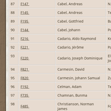
87
F147
Cabel, Andreas
N
88
F145
Cabel, Andreas
T
89
F195
Cabel, Gottfried
B
90
F144
Cabel, Johann
Po
91
F216
Cadario, Aldo Raymond
K
92
F221
Cadario, Jérôme
P
93
E
F220
Cadario, Joseph Dominique
J
94
F821
Carmesin, David
N
95
F820
Carmesin, Johann Samual
Z
96
F192
Celman, Adam
T
97
F735
Chamnan, Bunma
N
98
Christianson, Norman
F485
Fo
James