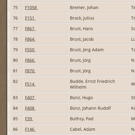
75
F1058
Bremer, Johan
T
76
F151
Brock, Julius
T
77
F867
Brust, Hans
S
78
F864
Brust, Jacob
L
79
F550
Brust, Jerg Adam
T
80
F866
Brust, Jörg
N
81
F870
Brust, Jörg
N
82
Budde, Ernst Friedrich
F514
W
Wilhelm
83
F407
Bünz, Hugo
S
84
F408
Bünz, Johann Rudolf
K
85
F39
Buthsy, Pad
M
86
F146
Cabel, Adam
N