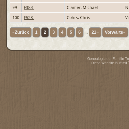
99
F383
Clamer, Michael
N
100
F528
Cohrs, Chris
V
«Zurück
1
2
3
4
5
6
...
21»
Vorwärts»
Genealogie der Familie Trei
Diese Website läuft mit