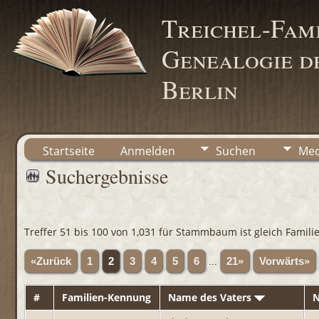
Treichel-Fami
Genealogie de
Berlin
Startseite
Anmelden
Suchen
Med
Suchergebnisse
Treffer 51 bis 100 von 1,031 für Stammbaum ist gleich Familie
«Zurück
1
2
3
4
5
6
...
21»
Vorwärts»
#
Familien-Kennung
Name des Vaters
N