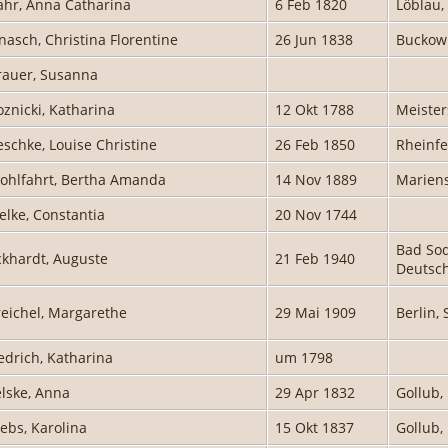
ahr, Anna Catharina
6 Feb 1820
Löblau,
nasch, Christina Florentine
26 Jun 1838
Buckow
rauer, Susanna
oznicki, Katharina
12 Okt 1788
Meister
eschke, Louise Christine
26 Feb 1850
Rheinfe
ohlfahrt, Bertha Amanda
14 Nov 1889
Mariens
ielke, Constantia
20 Nov 1744
Bad Sod
ckhardt, Auguste
21 Feb 1940
Deutsc
reichel, Margarethe
29 Mai 1909
Berlin,
edrich, Katharina
um 1798
elske, Anna
29 Apr 1832
Gollub,
lebs, Karolina
15 Okt 1837
Gollub,