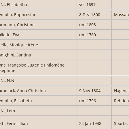
.N., Elisabetha
vor 1697
emplin, Euphrosine
8 Dez 1800
Massan
aumann, Christine
um 1808
lietin, Eva
um 1760
rella, Monique Irène
anighini, Santina
lme, Françoise Eugénie Philomène
oséphine
.N., N.N.
ummack, Anna Christina
9 Nov 1804
Hagen,
emplin, Elisabeth
um 1796
Rehden
.N., Lem
th, Fern Lillian
24 Jan 1948
Sparta,