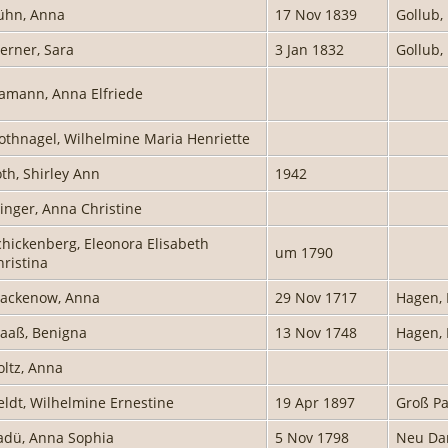
ühn, Anna
17 Nov 1839
Gollub,
erner, Sara
3 Jan 1832
Gollub,
lamann, Anna Elfriede
othnagel, Wilhelmine Maria Henriette
oth, Shirley Ann
1942
linger, Anna Christine
chickenberg, Eleonora Elisabeth
um 1790
hristina
ackenow, Anna
29 Nov 1717
Hagen,
aaß, Benigna
13 Nov 1748
Hagen,
oltz, Anna
eldt, Wilhelmine Ernestine
19 Apr 1897
Groß Pa
adü, Anna Sophia
5 Nov 1798
Neu Da