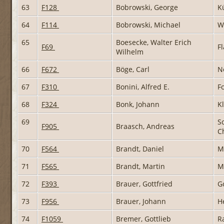
63
F128
Bobrowski, George
K
64
F114
Bobrowski, Michael
W
65
Boesecke, Walter Erich
F69
F
Wilhelm
66
F672
Böge, Carl
N
67
F310
Bonini, Alfred E.
F
68
F324
Bonk, Johann
K
69
S
F905
Braasch, Andreas
C
70
F564
Brandt, Daniel
M
71
F565
Brandt, Martin
M
72
F393
Brauer, Gottfried
G
73
F956
Brauer, Johann
H
74
F1059
Bremer, Gottlieb
R