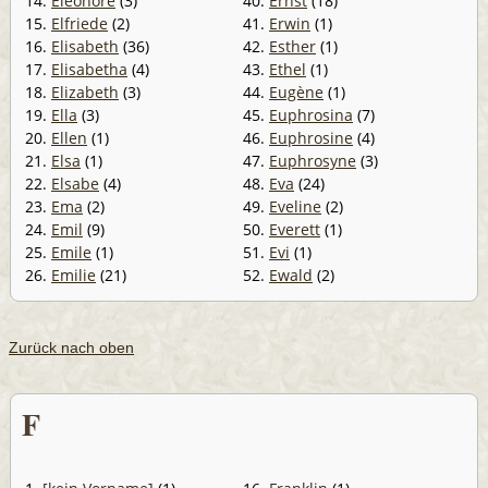
14.
Eleonore
(3)
40.
Ernst
(18)
15.
Elfriede
(2)
41.
Erwin
(1)
16.
Elisabeth
(36)
42.
Esther
(1)
17.
Elisabetha
(4)
43.
Ethel
(1)
18.
Elizabeth
(3)
44.
Eugène
(1)
19.
Ella
(3)
45.
Euphrosina
(7)
20.
Ellen
(1)
46.
Euphrosine
(4)
21.
Elsa
(1)
47.
Euphrosyne
(3)
22.
Elsabe
(4)
48.
Eva
(24)
23.
Ema
(2)
49.
Eveline
(2)
24.
Emil
(9)
50.
Everett
(1)
25.
Emile
(1)
51.
Evi
(1)
26.
Emilie
(21)
52.
Ewald
(2)
Zurück nach oben
F