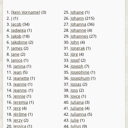
1.
[kein Vorname]
(3)
25.
Johane
(1)
2.
J
(1)
26.
Johann
(215)
3.
Jacob
(34)
27.
Johanna
(36)
4.
Jadwiga
(1)
28.
Johanne
(4)
5.
Jakob
(18)
29.
Johannes
(27)
6.
Jakobine
(2)
30.
John
(4)
7.
James
(2)
31.
Jongrak
(1)
8.
Jane
(2)
32.
Jörg
(4)
9.
Janice
(1)
33.
Josef
(2)
10.
Janina
(1)
34.
Joseph
(7)
11.
Jean
(5)
35.
Josephine
(1)
12.
Jeanette
(1)
36.
Josephum
(1)
13.
Jeanne
(1)
37.
Josias
(2)
14.
Jeanne,
(1)
38.
Joss
(2)
15.
Jennie
(1)
39.
Joyce
(1)
16.
Jeremia
(1)
40.
Juliana
(3)
17.
Jerg
(4)
41.
Juliane
(4)
18.
Jérôme
(1)
42.
Julianna
(5)
19.
Jerzy
(2)
43.
Julie
(1)
20.
Jessica
(1)
44.
Julius
(9)