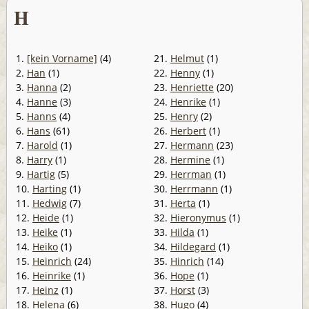
H
1.
[kein Vorname]
(4)
21.
Helmut
(1)
2.
Han
(1)
22.
Henny
(1)
3.
Hanna
(2)
23.
Henriette
(20)
4.
Hanne
(3)
24.
Henrike
(1)
5.
Hanns
(4)
25.
Henry
(2)
6.
Hans
(61)
26.
Herbert
(1)
7.
Harold
(1)
27.
Hermann
(23)
8.
Harry
(1)
28.
Hermine
(1)
9.
Hartig
(5)
29.
Herrman
(1)
10.
Harting
(1)
30.
Herrmann
(1)
11.
Hedwig
(7)
31.
Herta
(1)
12.
Heide
(1)
32.
Hieronymus
(1)
13.
Heike
(1)
33.
Hilda
(1)
14.
Heiko
(1)
34.
Hildegard
(1)
15.
Heinrich
(24)
35.
Hinrich
(14)
16.
Heinrike
(1)
36.
Hope
(1)
17.
Heinz
(1)
37.
Horst
(3)
18.
Helena
(6)
38.
Hugo
(4)