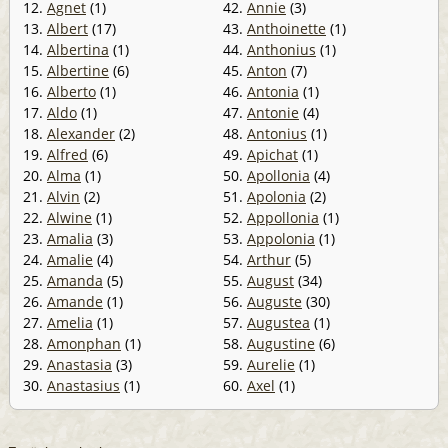
12.
Agnet
(1)
42.
Annie
(3)
13.
Albert
(17)
43.
Anthoinette
(1)
14.
Albertina
(1)
44.
Anthonius
(1)
15.
Albertine
(6)
45.
Anton
(7)
16.
Alberto
(1)
46.
Antonia
(1)
17.
Aldo
(1)
47.
Antonie
(4)
18.
Alexander
(2)
48.
Antonius
(1)
19.
Alfred
(6)
49.
Apichat
(1)
20.
Alma
(1)
50.
Apollonia
(4)
21.
Alvin
(2)
51.
Apolonia
(2)
22.
Alwine
(1)
52.
Appollonia
(1)
23.
Amalia
(3)
53.
Appolonia
(1)
24.
Amalie
(4)
54.
Arthur
(5)
25.
Amanda
(5)
55.
August
(34)
26.
Amande
(1)
56.
Auguste
(30)
27.
Amelia
(1)
57.
Augustea
(1)
28.
Amonphan
(1)
58.
Augustine
(6)
29.
Anastasia
(3)
59.
Aurelie
(1)
30.
Anastasius
(1)
60.
Axel
(1)