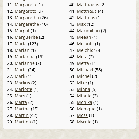
11.
Margareta
(1)
40.
Matthaeus
(2)
12.
Margarete
(9)
41.
Matthäus
(4)
13.
Margaretha
(26)
42.
Matthias
(1)
14.
Margarethe
(10)
43.
Max
(12)
15.
Margot
(1)
44.
Maximilian
(2)
16.
Marguerite
(2)
45.
Meean
(1)
17.
Maria
(123)
46.
Melanie
(1)
18.
Marian
(1)
47.
Melchior
(4)
19.
Marianna
(19)
48.
Meta
(2)
20.
Marianne
(2)
49.
Metta
(1)
21.
Marie
(24)
50.
Michael
(58)
22.
Mark
(1)
51.
Michel
(2)
23.
Markus
(2)
52.
Mike
(1)
24.
Marlotte
(1)
53.
Minna
(5)
25.
Mars
(1)
54.
Minnie
(3)
26.
Marta
(2)
55.
Monika
(1)
27.
Martha
(15)
56.
Monique
(1)
28.
Martin
(42)
57.
Moss
(1)
29.
Martina
(1)
58.
Myrnie
(1)