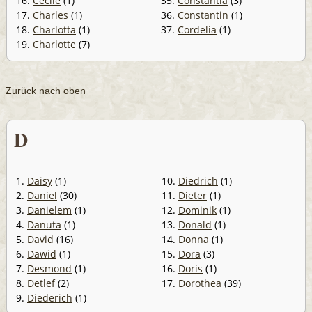
16.
Cécile
(1)
35.
Constantia
(3)
17.
Charles
(1)
36.
Constantin
(1)
18.
Charlotta
(1)
37.
Cordelia
(1)
19.
Charlotte
(7)
Zurück nach oben
D
1.
Daisy
(1)
10.
Diedrich
(1)
2.
Daniel
(30)
11.
Dieter
(1)
3.
Danielem
(1)
12.
Dominik
(1)
4.
Danuta
(1)
13.
Donald
(1)
5.
David
(16)
14.
Donna
(1)
6.
Dawid
(1)
15.
Dora
(3)
7.
Desmond
(1)
16.
Doris
(1)
8.
Detlef
(2)
17.
Dorothea
(39)
9.
Diederich
(1)