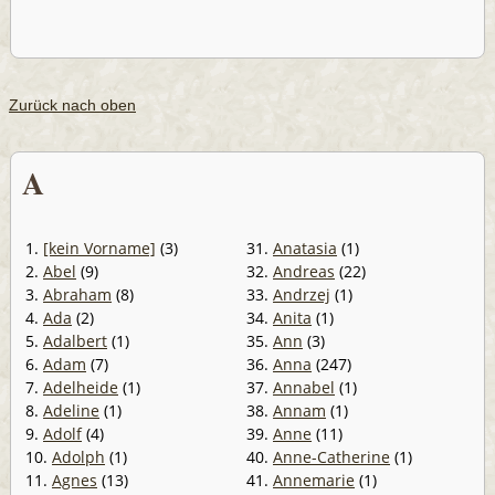
Zurück nach oben
A
1.
[kein Vorname]
(3)
31.
Anatasia
(1)
2.
Abel
(9)
32.
Andreas
(22)
3.
Abraham
(8)
33.
Andrzej
(1)
4.
Ada
(2)
34.
Anita
(1)
5.
Adalbert
(1)
35.
Ann
(3)
6.
Adam
(7)
36.
Anna
(247)
7.
Adelheide
(1)
37.
Annabel
(1)
8.
Adeline
(1)
38.
Annam
(1)
9.
Adolf
(4)
39.
Anne
(11)
10.
Adolph
(1)
40.
Anne-Catherine
(1)
11.
Agnes
(13)
41.
Annemarie
(1)