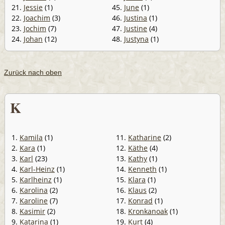
21.
Jessie
(1)
45.
June
(1)
22.
Joachim
(3)
46.
Justina
(1)
23.
Jochim
(7)
47.
Justine
(4)
24.
Johan
(12)
48.
Justyna
(1)
Zurück nach oben
K
1.
Kamila
(1)
11.
Katharine
(2)
2.
Kara
(1)
12.
Käthe
(4)
3.
Karl
(23)
13.
Kathy
(1)
4.
Karl-Heinz
(1)
14.
Kenneth
(1)
5.
Karlheinz
(1)
15.
Klara
(1)
6.
Karolina
(2)
16.
Klaus
(2)
7.
Karoline
(7)
17.
Konrad
(1)
8.
Kasimir
(2)
18.
Kronkanoak
(1)
9.
Katarina
(1)
19.
Kurt
(4)