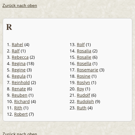
Zurück nach oben
R
1.
Rahel
(4)
13.
Rolf
(1)
2.
Ralf
(1)
14.
Rosalia
(2)
3.
Rebecca
(2)
15.
Rosalie
(6)
4.
Regina
(18)
16.
Rosella
(1)
5.
Regine
(3)
17.
Rosemarie
(3)
6.
Regula
(1)
18.
Rosine
(1)
7.
Reinhold
(2)
19.
Roslyn
(1)
8.
Renate
(6)
20.
Roy
(1)
9.
Reuben
(1)
21.
Rudolf
(6)
10.
Richard
(4)
22.
Rudolph
(9)
11.
Rith
(1)
23.
Ruth
(4)
12.
Robert
(7)
Zurück nach oben