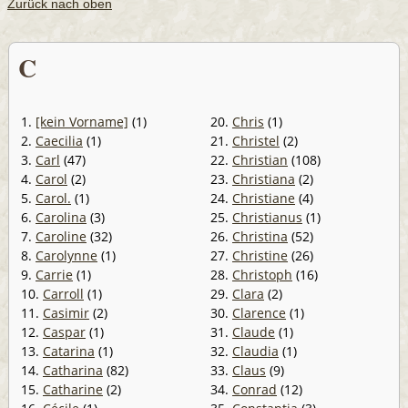
Zurück nach oben
C
1.
[kein Vorname]
(1)
20.
Chris
(1)
2.
Caecilia
(1)
21.
Christel
(2)
3.
Carl
(47)
22.
Christian
(108)
4.
Carol
(2)
23.
Christiana
(2)
5.
Carol.
(1)
24.
Christiane
(4)
6.
Carolina
(3)
25.
Christianus
(1)
7.
Caroline
(32)
26.
Christina
(52)
8.
Carolynne
(1)
27.
Christine
(26)
9.
Carrie
(1)
28.
Christoph
(16)
10.
Carroll
(1)
29.
Clara
(2)
11.
Casimir
(2)
30.
Clarence
(1)
12.
Caspar
(1)
31.
Claude
(1)
13.
Catarina
(1)
32.
Claudia
(1)
14.
Catharina
(82)
33.
Claus
(9)
15.
Catharine
(2)
34.
Conrad
(12)