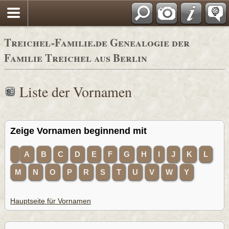
Adressbücher
Treichel-Familie.de Genealogie der
Familie Treichel aus Berlin
Liste der Vornamen
Zeige Vornamen beginnend mit
A
B
C
D
E
F
G
H
I
J
K
L
M
N
O
P
R
S
T
U
V
W
Y
Hauptseite für Vornamen