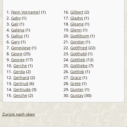
1.
[kein Vorname]
(1)
16.
Gilbert
(2)
2.
Gaby
(1)
17.
Gladys
(1)
3.
Gail
(1)
18.
Gleang
(1)
4.
Galena
(1)
19.
Glenn
(1)
5.
Gallus
(1)
20.
Godlibum
(1)
6.
Gary
(1)
21.
Gordon
(1)
7.
Genevieve
(1)
22.
Gottfried
(22)
8.
Georg
(25)
23.
Gotthold
(1)
9.
George
(17)
24.
Gottlieb
(12)
10.
Gerche
(1)
25.
Gottliebe
(7)
11.
Gerda
(2)
26.
Gottlob
(1)
12.
Gerhard
(2)
27.
Grace
(1)
13.
Gertrud
(6)
28.
Grete
(1)
14.
Gertrude
(3)
29.
Günter
(1)
15.
Gesche
(2)
30.
Gustav
(30)
Zurück nach oben