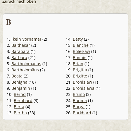
Zurück nach oben
B
1.
[kein Vorname]
(2)
14.
Betty
(2)
2.
Balthasar
(2)
15.
Blanche
(1)
3.
Barabara
(1)
16.
Bolesław
(1)
4.
Barbara
(21)
17.
Bonnie
(1)
5.
Bartholomaeus
(1)
18.
Brian
(1)
6.
Bartholomäus
(2)
19.
Brigitta
(1)
7.
Beata
(2)
20.
Brigitte
(1)
8.
Benigna
(18)
21.
Bronislaw
(1)
9.
Benjamin
(1)
22.
Bronislawa
(1)
10.
Bernd
(1)
23.
Bruno
(3)
11.
Bernhard
(3)
24.
Bunma
(1)
12.
Berta
(4)
25.
Burga
(1)
13.
Bertha
(33)
26.
Burkhard
(1)