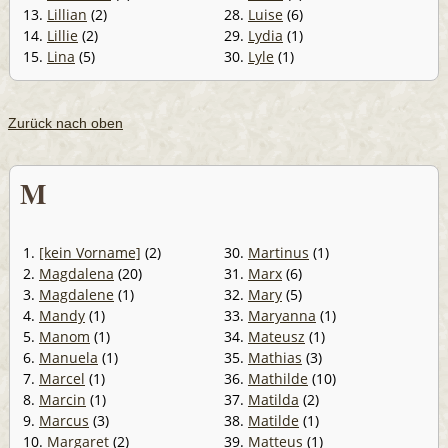
13.
Lillian
(2)
28.
Luise
(6)
14.
Lillie
(2)
29.
Lydia
(1)
15.
Lina
(5)
30.
Lyle
(1)
Zurück nach oben
M
1.
[kein Vorname]
(2)
30.
Martinus
(1)
2.
Magdalena
(20)
31.
Marx
(6)
3.
Magdalene
(1)
32.
Mary
(5)
4.
Mandy
(1)
33.
Maryanna
(1)
5.
Manom
(1)
34.
Mateusz
(1)
6.
Manuela
(1)
35.
Mathias
(3)
7.
Marcel
(1)
36.
Mathilde
(10)
8.
Marcin
(1)
37.
Matilda
(2)
9.
Marcus
(3)
38.
Matilde
(1)
10.
Margaret
(2)
39.
Matteus
(1)