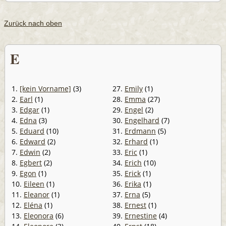
Zurück nach oben
E
1.
[kein Vorname]
(3)
27.
Emily
(1)
2.
Earl
(1)
28.
Emma
(27)
3.
Edgar
(1)
29.
Engel
(2)
4.
Edna
(3)
30.
Engelhard
(7)
5.
Eduard
(10)
31.
Erdmann
(5)
6.
Edward
(2)
32.
Erhard
(1)
7.
Edwin
(2)
33.
Eric
(1)
8.
Egbert
(2)
34.
Erich
(10)
9.
Egon
(1)
35.
Erick
(1)
10.
Eileen
(1)
36.
Erika
(1)
11.
Eleanor
(1)
37.
Erna
(5)
12.
Eléna
(1)
38.
Ernest
(1)
13.
Eleonora
(6)
39.
Ernestine
(4)