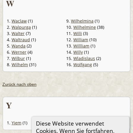
W
1.
Waclaw
(1)
9.
Wilhelmina
(1)
2.
Walpurga
(1)
10.
Wilhelmine
(38)
3.
Walter
(7)
11.
Willi
(3)
4.
Waltraud
(1)
12.
William
(10)
5.
Wanda
(2)
13.
Willliam
(1)
6.
Werner
(4)
14.
Willy
(1)
7.
Wilbur
(1)
15.
Wladislaus
(2)
8.
Wilhelm
(31)
16.
Wolfgang
(5)
Zurück nach oben
Y
Diese Website verwendet
1.
Yiem
(1)
2.
Yvonne
(1)
Cookies. Wenn Sie fortfahren,