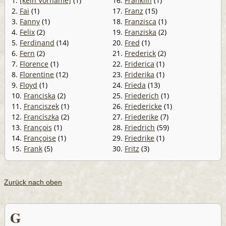
1.
[kein Vorname]
(1)
16.
Franklin
(1)
2.
Fai
(1)
17.
Franz
(15)
3.
Fanny
(1)
18.
Franzisca
(1)
4.
Felix
(2)
19.
Franziska
(2)
5.
Ferdinand
(14)
20.
Fred
(1)
6.
Fern
(2)
21.
Frederick
(2)
7.
Florence
(1)
22.
Friderica
(1)
8.
Florentine
(12)
23.
Friderika
(1)
9.
Floyd
(1)
24.
Frieda
(13)
10.
Franciska
(2)
25.
Friederich
(1)
11.
Franciszek
(1)
26.
Friedericke
(1)
12.
Franciszka
(2)
27.
Friederike
(7)
13.
François
(1)
28.
Friedrich
(59)
14.
Françoise
(1)
29.
Friedrike
(1)
15.
Frank
(5)
30.
Fritz
(3)
Zurück nach oben
G