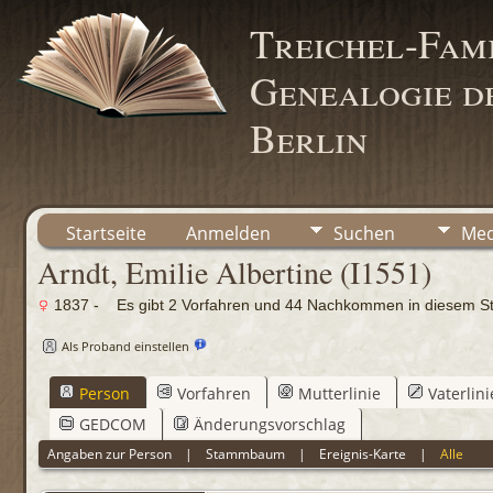
Treichel-Fami
Genealogie de
Berlin
Startseite
Anmelden
Suchen
Med
Arndt, Emilie Albertine (I1551)
1837 - Es gibt 2 Vorfahren und 44 Nachkommen in diesem 
Als Proband einstellen
Person
Vorfahren
Mutterlinie
Vaterlini
GEDCOM
Änderungsvorschlag
Angaben zur Person
|
Stammbaum
|
Ereignis-Karte
|
Alle