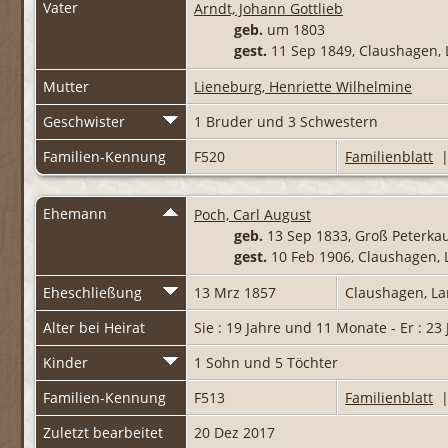
Vater
Arndt, Johann Gottlieb
geb.
um 1803
gest.
11 Sep 1849, Claushagen,
Mutter
Lieneburg, Henriette Wilhelmine
Geschwister
1 Bruder und 3 Schwestern
Familien-Kennung
F520
Familienblatt
Ehemann
Poch, Carl August
geb.
13 Sep 1833, Groß Peterka
gest.
10 Feb 1906, Claushagen,
Eheschließung
13 Mrz 1857
Claushagen, L
Alter bei Heirat
Sie : 19 Jahre und 11 Monate - Er : 2
Kinder
1 Sohn und 5 Töchter
Familien-Kennung
F513
Familienblatt
Zuletzt bearbeitet
20 Dez 2017