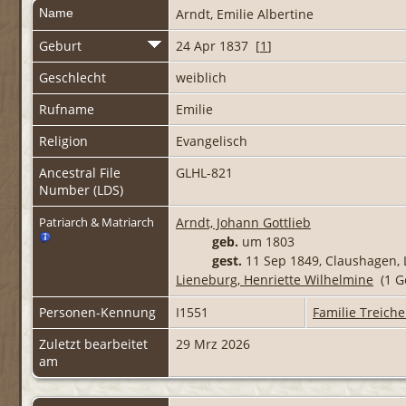
Name
Arndt
,
Emilie Albertine
Geburt
24 Apr 1837 [
1
]
Geschlecht
weiblich
Rufname
Emilie
Religion
Evangelisch
Ancestral File
GLHL-821
Number (LDS)
Arndt, Johann Gottlieb
Patriarch & Matriarch
geb.
um 1803
gest.
11 Sep 1849, Claushagen,
Lieneburg, Henriette Wilhelmine
(1 G
Personen-Kennung
I1551
Familie Treiche
Zuletzt bearbeitet
29 Mrz 2026
am