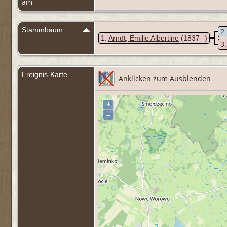
am
Stammbaum
2
1
Arndt, Emilie Albertine
(1837 – )
3
Ereignis-Karte
Anklicken zum Ausblenden
+
–