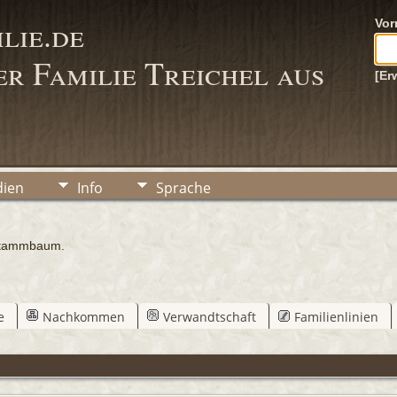
lie.de
Vo
r Familie Treichel aus
[Er
ien
Info
Sprache
Stammbaum.
e
Nachkommen
Verwandtschaft
Familienlinien