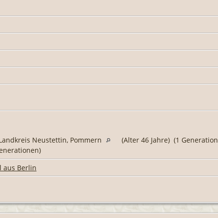
 Landkreis Neustettin, Pommern
(Alter 46 Jahre) (1 Generatio
enerationen)
l aus Berlin