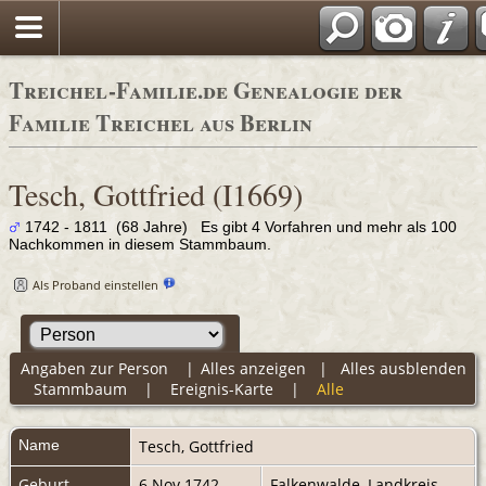
Adressbüche
Treichel-Familie.de Genealogie der
Familie Treichel aus Berlin
Tesch, Gottfried (I1669)
1742 - 1811 (68 Jahre) Es gibt 4 Vorfahren und mehr als 100
Nachkommen in diesem Stammbaum.
Als Proband einstellen
Angaben zur Person
|
Alles anzeigen
|
Alles ausblenden
Stammbaum
|
Ereignis-Karte
|
Alle
Name
Tesch
,
Gottfried
Geburt
6 Nov 1742
Falkenwalde, Landkreis