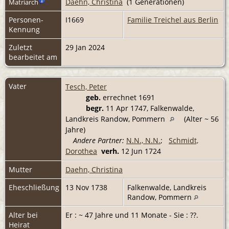
Daehn, Christina
(1 Generationen)
Matriarch
Personen-
I1669
Familie Treichel aus Berlin
Kennung
Zuletzt
29 Jan 2024
bearbeitet am
Vater
Tesch, Peter
geb.
errechnet 1691
begr.
11 Apr 1747, Falkenwalde,
Landkreis Randow, Pommern
(Alter ~ 56
Jahre)
Andere Partner:
N.N., N.N.
;
Schmidt,
Dorothea
verh.
12 Jun 1724
Mutter
Daehn, Christina
Eheschließung
13 Nov 1738
Falkenwalde, Landkreis
Randow, Pommern
Alter bei
Er : ~ 47 Jahre und 11 Monate - Sie : ??.
Heirat