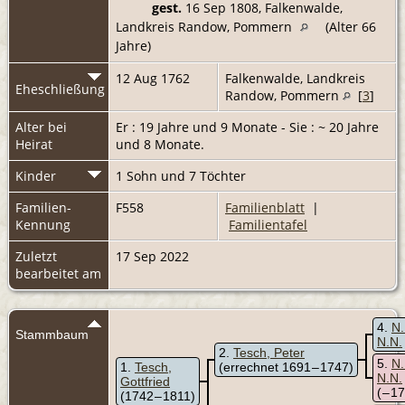
gest.
16 Sep 1808, Falkenwalde,
Landkreis Randow, Pommern
(Alter 66
Jahre)
12 Aug 1762
Falkenwalde, Landkreis
Eheschließung
Randow, Pommern
[
3
]
Alter bei
Er : 19 Jahre und 9 Monate - Sie : ~ 20 Jahre
Heirat
und 8 Monate.
Kinder
1 Sohn und 7 Töchter
Familien-
F558
Familienblatt
|
Kennung
Familientafel
Zuletzt
17 Sep 2022
bearbeitet am
4
N.
Stammbaum
N.N.
2
Tesch, Peter
5
N.
1
Tesch,
(errechnet 1691 – 1747)
N.N.
Gottfried
( – 1
(1742 – 1811)