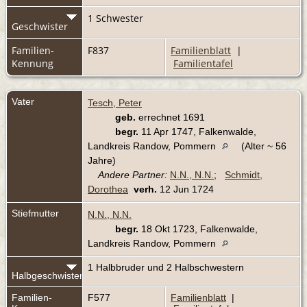
1 Schwester
Geschwister
Familien-
F837
Familienblatt
|
Kennung
Familientafel
Vater
Tesch, Peter
geb.
errechnet 1691
begr.
11 Apr 1747, Falkenwalde,
Landkreis Randow, Pommern
(Alter ~ 56
Jahre)
Andere Partner:
N.N., N.N.
;
Schmidt,
Dorothea
verh.
12 Jun 1724
Stiefmutter
N.N., N.N.
begr.
18 Okt 1723, Falkenwalde,
Landkreis Randow, Pommern
1 Halbbruder und 2 Halbschwestern
Halbgeschwister
Familien-
F577
Familienblatt
|