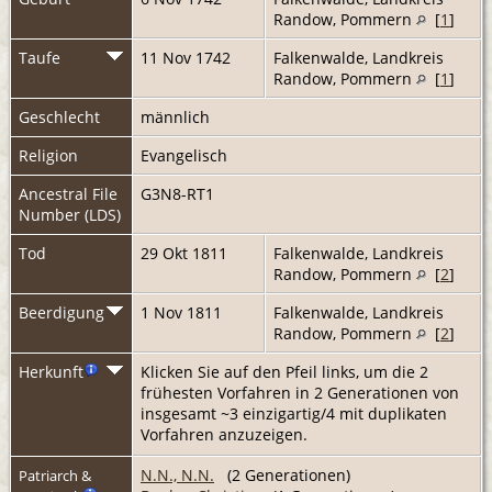
Randow, Pommern
[
1
]
Taufe
11 Nov 1742
Falkenwalde, Landkreis
Randow, Pommern
[
1
]
Geschlecht
männlich
Religion
Evangelisch
Ancestral File
G3N8-RT1
Number (LDS)
Tod
29 Okt 1811
Falkenwalde, Landkreis
Randow, Pommern
[
2
]
Beerdigung
1 Nov 1811
Falkenwalde, Landkreis
Randow, Pommern
[
2
]
Herkunft
Klicken Sie auf den Pfeil links, um die 2
frühesten Vorfahren in 2 Generationen von
insgesamt ~3 einzigartig/4 mit duplikaten
Vorfahren anzuzeigen.
N.N., N.N.
(2 Generationen)
Patriarch &