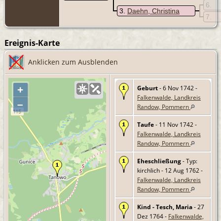
6
3
Daehn, Christina
7
Ereignis-Karte
Anklicken zum Ausblenden
Geburt
- 6 Nov 1742 -
+
Falkenwalde, Landkreis
–
Randow, Pommern
Taufe
- 11 Nov 1742 -
Falkenwalde, Landkreis
Randow, Pommern
Eheschließung
- Typ:
kirchlich - 12 Aug 1762 -
Falkenwalde, Landkreis
Randow, Pommern
Kind - Tesch, Maria
- 27
Dez 1764 -
Falkenwalde,