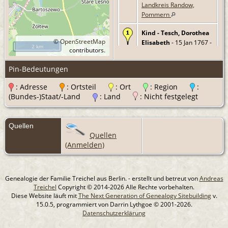
Landkreis Randow,
Pommern
Kind - Tesch, Dorothea
©
OpenStreetMap
Elisabeth
- 15 Jan 1767 -
2 km
contributors.
Falkenwalde, Landkreis
Randow, Pommern
Pin-Bedeutungen
Kind - Tesch, Christina
-
: Adresse
: Ortsteil
: Ort
: Region
:
20 Jul 1768 -
(Bundes-)Staat/-Land
: Land
: Nicht festgelegt
Falkenwalde, Landkreis
Randow, Pommern
Quellen
Kind - Tesch, Regina
-
Quellen
31 Mrz 1771 -
(Anmelden)
Falkenwalde, Landkreis
Randow, Pommern
Kind - Tesch, Louise
- 25
Genealogie der Familie Treichel aus Berlin. - erstellt und betreut von
Andreas
Apr 1774 -
Falkenwalde,
Treichel
Copyright © 2014-2026 Alle Rechte vorbehalten.
Landkreis Randow,
Diese Website läuft mit
The Next Generation of Genealogy Sitebuilding
v.
Pommern
15.0.5, programmiert von Darrin Lythgoe © 2001-2026.
Datenschutzerklärung
Kind - Tesch, Dorothea
-