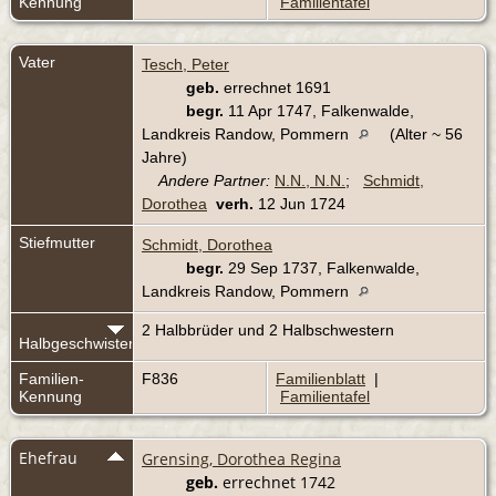
Kennung
Familientafel
Vater
Tesch, Peter
geb.
errechnet 1691
begr.
11 Apr 1747, Falkenwalde,
Landkreis Randow, Pommern
(Alter ~ 56
Jahre)
Andere Partner:
N.N., N.N.
;
Schmidt,
Dorothea
verh.
12 Jun 1724
Stiefmutter
Schmidt, Dorothea
begr.
29 Sep 1737, Falkenwalde,
Landkreis Randow, Pommern
2 Halbbrüder und 2 Halbschwestern
Halbgeschwister
Familien-
F836
Familienblatt
|
Kennung
Familientafel
Ehefrau
Grensing, Dorothea Regina
geb.
errechnet 1742