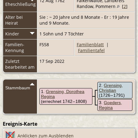
12 Aug 1762
Falkenwalde, Landkreis
Eheschließung
Randow, Pommern
[
2
]
Alter bei
Sie : ~ 20 Jahre und 8 Monate - Er : 19 Jahre
Heirat
und 9 Monate.
Kinder
1 Sohn und 7 Töchter
Familien-
F558
Familienblatt
|
Kennung
Familientafel
Zuletzt
17 Sep 2022
bearbeitet am
2
Grensing,
Stammbaum
Christian
1
Grensing, Dorothea
(1726 – 1791)
Regina
(errechnet 1742 – 1808)
3
Goeders,
Regina
Ereignis-Karte
Anklicken zum Ausblenden