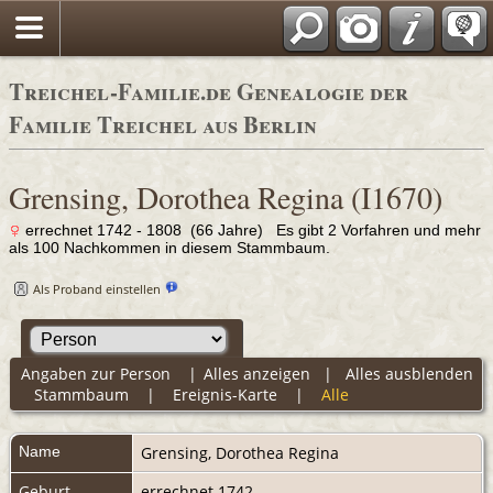
Adressbücher
Treichel-Familie.de Genealogie der
Familie Treichel aus Berlin
Grensing, Dorothea Regina (I1670)
errechnet 1742 - 1808 (66 Jahre) Es gibt 2 Vorfahren und mehr
als 100 Nachkommen in diesem Stammbaum.
Als Proband einstellen
Angaben zur Person
|
Alles anzeigen
|
Alles ausblenden
Stammbaum
|
Ereignis-Karte
|
Alle
Name
Grensing
,
Dorothea Regina
Geburt
errechnet 1742