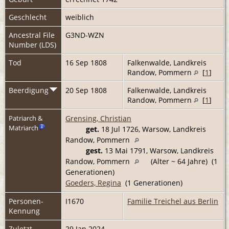
Geschlecht
weiblich
Ancestral File
G3ND-WZN
Number (LDS)
Tod
16 Sep 1808
Falkenwalde, Landkreis
Randow, Pommern
[
1
]
Beerdigung
20 Sep 1808
Falkenwalde, Landkreis
Randow, Pommern
[
1
]
Grensing, Christian
Patriarch &
Matriarch
get.
18 Jul 1726, Warsow, Landkreis
Randow, Pommern
gest.
13 Mai 1791, Warsow, Landkreis
Randow, Pommern
(Alter ~ 64 Jahre) (1
Generationen)
Goeders, Regina
(1 Generationen)
Personen-
I1670
Familie Treichel aus Berlin
Kennung
Zuletzt
29 Jan 2024