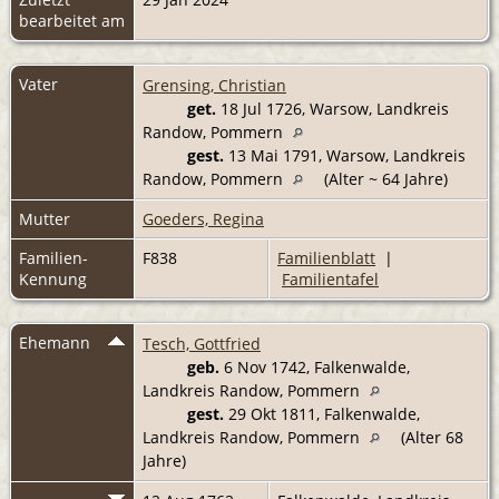
bearbeitet am
Vater
Grensing, Christian
get.
18 Jul 1726, Warsow, Landkreis
Randow, Pommern
gest.
13 Mai 1791, Warsow, Landkreis
Randow, Pommern
(Alter ~ 64 Jahre)
Mutter
Goeders, Regina
Familien-
F838
Familienblatt
|
Kennung
Familientafel
Ehemann
Tesch, Gottfried
geb.
6 Nov 1742, Falkenwalde,
Landkreis Randow, Pommern
gest.
29 Okt 1811, Falkenwalde,
Landkreis Randow, Pommern
(Alter 68
Jahre)