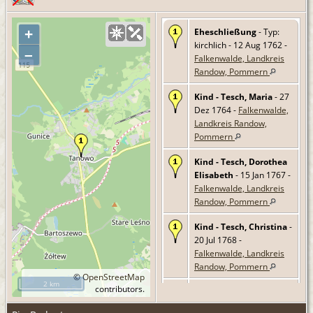
Eheschließung
- Typ:
+
kirchlich - 12 Aug 1762 -
–
Falkenwalde, Landkreis
Randow, Pommern
Kind - Tesch, Maria
- 27
Dez 1764 -
Falkenwalde,
Landkreis Randow,
Pommern
Kind - Tesch, Dorothea
Elisabeth
- 15 Jan 1767 -
Falkenwalde, Landkreis
Randow, Pommern
Kind - Tesch, Christina
-
20 Jul 1768 -
Falkenwalde, Landkreis
Randow, Pommern
©
OpenStreetMap
2 km
contributors.
Kind - Tesch, Regina
-
31 Mrz 1771 -