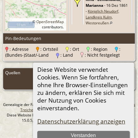
Marianna
- 16 Dez 1861
-
Königlich Neudorf,
Landkreis Kulm,
©
OpenStreetMap
Westpreußen
50 km
contributors.
Kind - Lemanowicz,
Pin-Bedeutungen
Franciszka
- 16 Sep
1863 -
Königlich Neudorf,
: Adresse
: Ortsteil
: Ort
: Region
:
Landkreis Kulm,
(Bundes-)Staat/-Land
: Land
: Nicht festgelegt
Westpreußen
Diese Website verwendet
Kind - Lemanowicz,
Quellen
Catharina
- 3 Mai 1865 -
Cookies. Wenn Sie fortfahren,
Quellen
Königlich Neudorf,
ohne Ihre Browser-Einstellungen
(Anmelden)
Landkreis Kulm,
zu ändern, erklären Sie sich mit
Westpreußen
der Nutzung von Cookies
Kind - Lemanowicz,
Genealogie der Familie Treichel aus Berlin. - erstellt und betreut von
Andreas
einverstanden.
Adam
- 26 Jan 1867 -
Treichel
Copyright © 2014-2026 Alle Rechte vorbehalten.
Mgowo, Landkreis
Diese Website läuft mit
The Next Generation of Genealogy Sitebuilding
v.
Datenschutzerklärung anzeigen
15.0.5, programmiert von Darrin Lythgoe © 2001-2026.
Briesen, Westpreußen
Datenschutzerklärung
Kind - Lemanowicz,
Verstanden
--- Self-Hosted at home ---
Marianna
- 19 Jun 1868 -