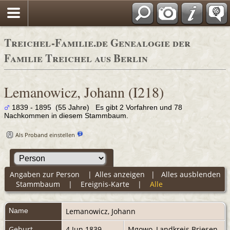
Adressbücher
Treichel-Familie.de Genealogie der
Familie Treichel aus Berlin
Lemanowicz, Johann (I218)
1839 - 1895 (55 Jahre) Es gibt 2 Vorfahren und 78
Nachkommen in diesem Stammbaum.
Als Proband einstellen
Angaben zur Person
|
Alles anzeigen
|
Alles ausblenden
Stammbaum
|
Ereignis-Karte
|
Alle
Name
Lemanowicz
,
Johann
Geburt
4 Jun 1839
Mgowo, Landkreis Briesen,