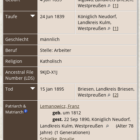
Westpreußen
[
1
]
Taufe
24 Jun 1839
Königlich Neudorf,
Landkreis Kulm,
Westpreußen
[
1
]
Geschlecht
männlich
Beruf
Stelle: Arbeiter
Religion
Katholisch
Ancestral File
9KJD-X1J
Number (LDS)
Tod
15 Jan 1895
Briesen, Landkreis Briesen,
Westpreußen
[
2
]
Lemanowicz, Franz
Patriarch &
Matriarch
geb.
um 1812
gest.
22 Sep 1890, Königlich Neudorf,
Landkreis Kulm, Westpreußen
(Alter 78
Jahre) (1 Generationen)
Schielke, Rosalie