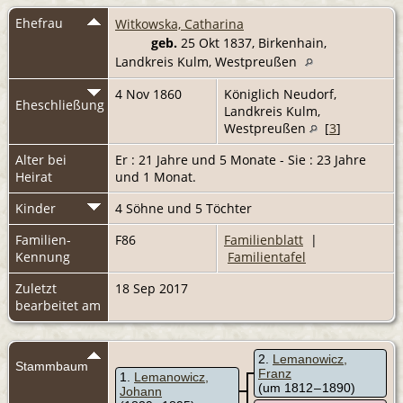
Ehefrau
Witkowska, Catharina
geb.
25 Okt 1837, Birkenhain,
Landkreis Kulm, Westpreußen
4 Nov 1860
Königlich Neudorf,
Eheschließung
Landkreis Kulm,
Westpreußen
[
3
]
Alter bei
Er : 21 Jahre und 5 Monate - Sie : 23 Jahre
Heirat
und 1 Monat.
Kinder
4 Söhne und 5 Töchter
Familien-
F86
Familienblatt
|
Kennung
Familientafel
Zuletzt
18 Sep 2017
bearbeitet am
2
Lemanowicz,
Stammbaum
Franz
1
Lemanowicz,
(um 1812 – 1890)
Johann