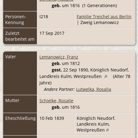
geb.
um 1816 (1 Generationen)
Personen-
I218
Familie Treichel aus Berlin
Kennung
| Zweig Lemanowicz
Zuletzt
17 Sep 2017
bearbeitet am
Vater
Lemanowicz, Franz
geb.
um 1812
gest.
22 Sep 1890, Königlich Neudorf,
Landkreis Kulm, Westpreußen
(Alter 78
Jahre)
Andere Partner:
Lutwelka, Rosalia
Mutter
Schielke, Rosalie
geb.
um 1816
Eheschließung
10 Feb 1839
Königlich Neudorf,
Landkreis Kulm,
Westpreußen