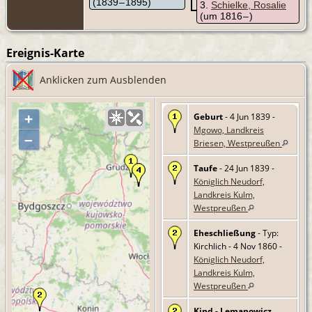
(1839 – 1895)
3
Schielke, Rosalie
(um 1816 – )
Ereignis-Karte
Anklicken zum Ausblenden
Geburt
- 4 Jun 1839 -
+
Mgowo, Landkreis
–
Briesen, Westpreußen
Taufe
- 24 Jun 1839 -
Königlich Neudorf,
Landkreis Kulm,
Westpreußen
Eheschließung
- Typ:
Kirchlich - 4 Nov 1860 -
Königlich Neudorf,
Landkreis Kulm,
Westpreußen
Kind - Lemanowicz,