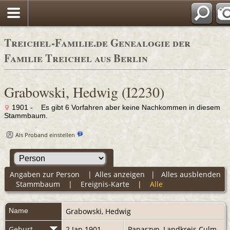
Adre
Treichel-Familie.de Genealogie der
Familie Treichel aus Berlin
Grabowski, Hedwig (I2230)
1901 - Es gibt 6 Vorfahren aber keine Nachkommen in diesem
Stammbaum.
Als Proband einstellen
Angaben zur Person
|
Alles anzeigen
|
Alles ausblenden
Stammbaum
|
Ereignis-Karte
|
Alle
Name
Grabowski
,
Hedwig
Geburt
2 Jan 1901
Paparzyn, Landkreis Culm,