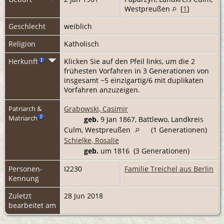
Westpreußen
[
1
]
Geschlecht
weiblich
Religion
Katholisch
Herkunft
Klicken Sie auf den Pfeil links, um die 2
frühesten Vorfahren in 3 Generationen von
insgesamt ~5 einzigartig/6 mit duplikaten
Vorfahren anzuzeigen.
Grabowski, Casimir
Patriarch &
Matriarch
geb.
9 Jan 1867, Battlewo, Landkreis
Culm, Westpreußen
(1 Generationen)
Schielke, Rosalie
geb.
um 1816 (3 Generationen)
Personen-
I2230
Familie Treichel aus Berlin
Kennung
Zuletzt
28 Jun 2018
bearbeitet am