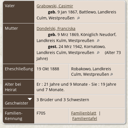
Vater
Grabowski, Casimir
geb.
9 Jan 1867, Battlewo, Landkreis
Culm, Westpreußen
Mutter
Dondelski, Franciska
geb.
9 Mrz 1869, Königlich Neudorf,
Landkreis Kulm, Westpreußen
gest.
24 Mrz 1942, Kornatowo,
Landkreis Culm, Westpreußen
(Alter 73
Jahre)
Eheschließung
19 Okt 1888
Robakowo, Landkreis
Culm, Westpreußen
Alter bei
Er : 21 Jahre und 9 Monate - Sie : 19 Jahre
Heirat
und 7 Monate.
3 Brüder und 3 Schwestern
Geschwister
Familien-
F705
Familienblatt
|
Kennung
Familientafel