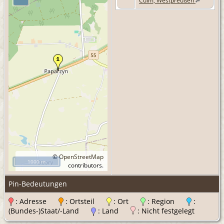
Culm, Westpreußen
©
OpenStreetMap
1000 m
contributors.
Pin-Bedeutungen
: Adresse
: Ortsteil
: Ort
: Region
:
(Bundes-)Staat/-Land
: Land
: Nicht festgelegt