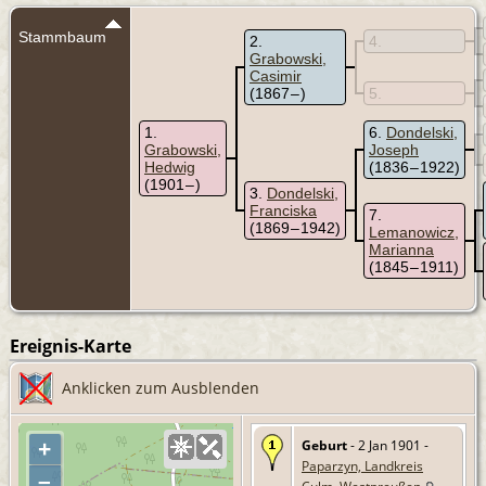
Stammbaum
2
4
Grabowski,
Casimir
(1867 – )
5
1
6
Dondelski,
Grabowski,
Joseph
Hedwig
(1836 – 1922)
(1901 – )
3
Dondelski,
Franciska
7
(1869 – 1942)
Lemanowicz,
Marianna
(1845 – 1911)
Ereignis-Karte
Anklicken zum Ausblenden
Geburt
- 2 Jan 1901 -
+
Paparzyn, Landkreis
–