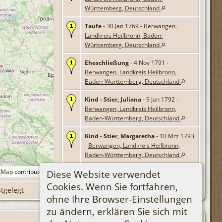
Württemberg, Deutschland
Taufe
- 30 Jan 1769 -
Berwangen,
Landkreis Heilbronn, Baden-
Württemberg, Deutschland
Eheschließung
- 4 Nov 1791 -
Berwangen, Landkreis Heilbronn,
Baden-Württemberg, Deutschland
Kind - Stier, Juliana
- 9 Jan 1792 -
Berwangen, Landkreis Heilbronn,
Baden-Württemberg, Deutschland
Kind - Stier, Margaretha
- 10 Mrz 1793
-
Berwangen, Landkreis Heilbronn,
Baden-Württemberg, Deutschland
tMap
contributors.
Diese Website verwendet
Kind - Stier, Conrad
- 15 Aug 1795 -
Berwangen, Landkreis Heilbronn,
Cookies. Wenn Sie fortfahren,
stgelegt
Baden-Württemberg, Deutschland
ohne Ihre Browser-Einstellungen
zu ändern, erklären Sie sich mit
Kind - Stier, Margaretha
- Sep 1797 -
Berwangen, Landkreis Heilbronn,