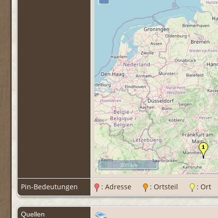
200 km
Pin-Bedeutungen
: Adresse
: Ortsteil
: Or
Quellen