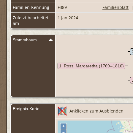
Familien-Kennung
F389
Familienblatt
Zuletzt bearbeitet
1 Jan 2024
am
Stammbaum
1
Ross, Margaretha
(1769 – 1816)
Ereignis-Karte
Anklicken zum Ausblenden
+
–