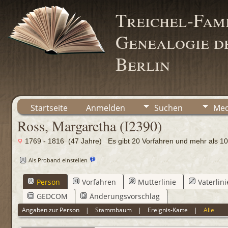
Treichel-Fami
Genealogie de
Berlin
Startseite
Anmelden
Suchen
Med
Ross, Margaretha (I2390)
1769 - 1816 (47 Jahre) Es gibt 20 Vorfahren und mehr als
Als Proband einstellen
Person
Vorfahren
Mutterlinie
Vaterlini
GEDCOM
Änderungsvorschlag
Angaben zur Person
|
Stammbaum
|
Ereignis-Karte
|
Alle