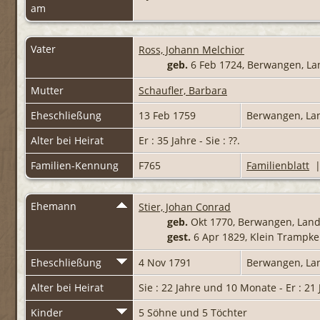
am
Vater
Ross, Johann Melchior
geb.
6 Feb 1724, Berwangen, La
Mutter
Schaufler, Barbara
Eheschließung
13 Feb 1759
Berwangen, La
Alter bei Heirat
Er : 35 Jahre - Sie : ??.
Familien-Kennung
F765
Familienblatt
Ehemann
Stier, Johan Conrad
geb.
Okt 1770, Berwangen, Land
gest.
6 Apr 1829, Klein Trampk
Eheschließung
4 Nov 1791
Berwangen, La
Alter bei Heirat
Sie : 22 Jahre und 10 Monate - Er : 21
Kinder
5 Söhne und 5 Töchter