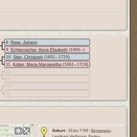
8
Ross, Johann
9
Echternacher, Anna Elisabeth
(1665 – )
10
Stier, Christoph
(1651 – 1723)
11
Kober, Maria Margaretha
(1661 – 1719)
12
13
14
15
Geburt
- 29 Jan 1769 -
Berwangen,
Landkreis Heilbronn, Baden-