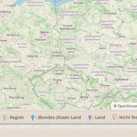
©
OpenStree
t
: Region
: (Bundes-)Staat/-Land
: Land
: Nicht fe