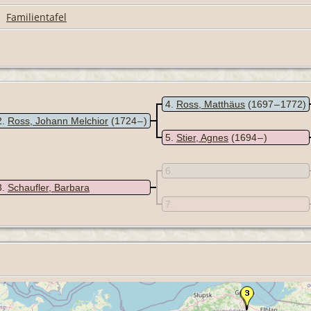
|
Familientafel
4
Ross, Matthäus
(1697 – 1772)
2
Ross, Johann Melchior
(1724 – )
5
Stier, Agnes
(1694 – )
6
3
Schaufler, Barbara
7