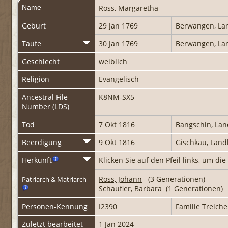
Name
Ross
,
Margaretha
Geburt
29 Jan 1769
Berwangen, La
Taufe
30 Jan 1769
Berwangen, La
Geschlecht
weiblich
Religion
Evangelisch
Ancestral File
K8NM-SX5
Number (LDS)
Tod
7 Okt 1816
Bangschin, La
Beerdigung
9 Okt 1816
Gischkau, Land
Herkunft
Klicken Sie auf den Pfeil links, um d
Ross, Johann
(3 Generationen)
Patriarch & Matriarch
Schaufler, Barbara
(1 Generationen)
Personen-Kennung
I2390
Familie Treiche
Zuletzt bearbeitet
1 Jan 2024