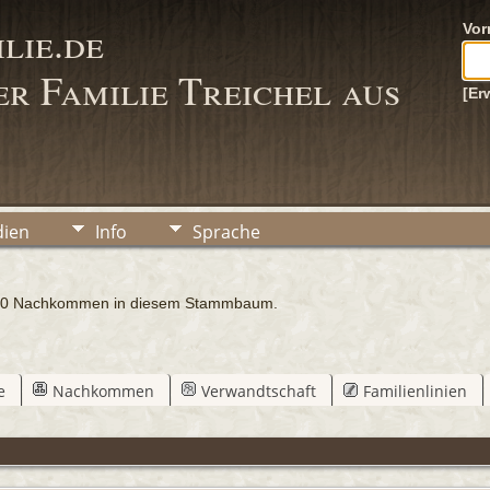
lie.de
Vo
r Familie Treichel aus
[Er
ien
Info
Sprache
 100 Nachkommen in diesem Stammbaum.
e
Nachkommen
Verwandtschaft
Familienlinien