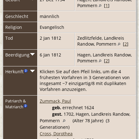
Pommern
[
1
]
Geschlecht
männlich
Religion
Evangelisch
Tod
2 Jan 1812
Zedlitzfelde, Landkreis
Randow, Pommern
[
2
]
Beerdigung
6 Jan 1812
Hagen, Landkreis Randow,
Pommern
[
2
]
Herkunft
Klicken Sie auf den Pfeil links, um die 4
frühesten Vorfahren in 3 Generationen von
insgesamt ~7 einzigartig/8 mit duplikaten
Vorfahren anzuzeigen.
Zummack, Paul
Patriarch &
Matriarch
geb.
errechnet 1624
gest.
1702, Hagen, Landkreis Randow,
Pommern
(Alter 78 Jahre) (3
Generationen)
Cross, Dorothea