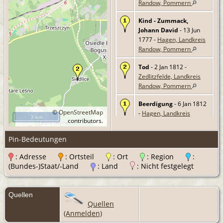
Randow, Pommern
Kind - Zummack,
Johann David
- 13 Jun
1777 -
Hagen, Landkreis
Randow, Pommern
Tod
- 2 Jan 1812 -
Zedlitzfelde, Landkreis
Randow, Pommern
Beerdigung
- 6 Jan 1812
©
OpenStreetMap
-
Hagen, Landkreis
2 km
contributors.
Randow, Pommern
Pin-Bedeutungen
: Adresse
: Ortsteil
: Ort
: Region
:
(Bundes-)Staat/-Land
: Land
: Nicht festgelegt
Quellen
Quellen
(Anmelden)