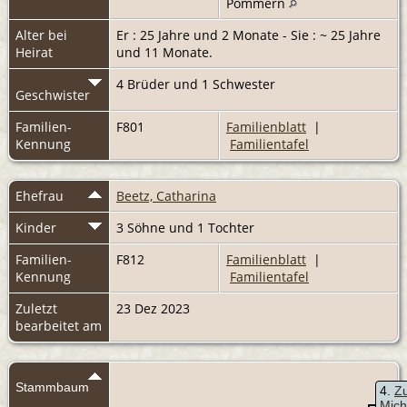
Pommern
Alter bei
Er : 25 Jahre und 2 Monate - Sie : ~ 25 Jahre
Heirat
und 11 Monate.
4 Brüder und 1 Schwester
Geschwister
Familien-
F801
Familienblatt
|
Kennung
Familientafel
Ehefrau
Beetz, Catharina
Kinder
3 Söhne und 1 Tochter
Familien-
F812
Familienblatt
|
Kennung
Familientafel
Zuletzt
23 Dez 2023
bearbeitet am
Stammbaum
4
Z
Mich