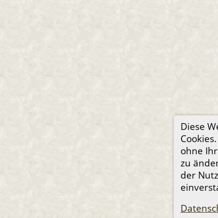
Diese W
Cookies.
ohne Ihr
zu änder
der Nut
einvers
Datensc