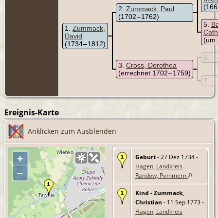
(166
2
Zummack, Paul
(1702 – 1762)
5
Ba
1
Zummack,
Cath
David
(um 
(1734 – 1812)
6
3
Cross, Dorothea
(errechnet 1702 – 1759)
7
Ereignis-Karte
Anklicken zum Ausblenden
Geburt
- 27 Dez 1734 -
+
Hagen, Landkreis
–
Randow, Pommern
Kind - Zummack,
Christian
- 11 Sep 1773 -
Hagen, Landkreis