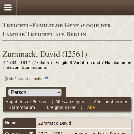
Treichel-Familie.de Genealogie der
Familie Treichel aus Berlin
Zummack, David (I2561)
1734 - 1812 (77 Jahre) Es gibt 8 Vorfahren und 7 Nachkommen
in diesem Stammbaum.
Als Proband einstellen
Angaben zur Person
|
Alles anzeigen
|
Alles ausblenden
Stammbaum
|
Ereignis-Karte
|
Alle
Name
Zummack
,
David
Geburt
27 Dez 1734
Hagen, Landkreis Randow,