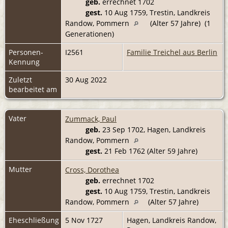
geb.
errechnet 1702
gest.
10 Aug 1759, Trestin, Landkreis
Randow, Pommern
(Alter 57 Jahre) (1
Generationen)
Personen-
I2561
Familie Treichel aus Berlin
Kennung
Zuletzt
30 Aug 2022
bearbeitet am
Vater
Zummack, Paul
geb.
23 Sep 1702, Hagen, Landkreis
Randow, Pommern
gest.
21 Feb 1762 (Alter 59 Jahre)
Mutter
Cross, Dorothea
geb.
errechnet 1702
gest.
10 Aug 1759, Trestin, Landkreis
Randow, Pommern
(Alter 57 Jahre)
Eheschließung
5 Nov 1727
Hagen, Landkreis Randow,