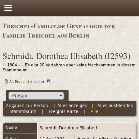
Treichel-Familie.de Genealogie der
Familie Treichel aus Berlin
Schmidt, Dorothea Elisabeth (I2593)
1804 - Es gibt 20 Vorfahren aber keine Nachkommen in diesem
Stammbaum.
Als Proband einstellen
Angaben zur Person
|
Alles anzeigen
|
Alles ausblenden
Stammbaum
|
Ereignis-Karte
|
Alle
Name
Schmidt
,
Dorothea Elisabeth
Geburt
14 Apr 1804
Hagen, Landkreis Randow,