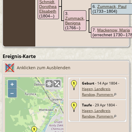
Schmidt,
Dorothea
6
Zummack, Paul
Elisabeth
(1733 – 1804)
3
(1804 – )
Zummack,
Benigna
(1766 – )
7
Mackenow, Maria
(errechnet 1730 – 17
Ereignis-Karte
Anklicken zum Ausblenden
Geburt
- 14 Apr 1804 -
+
Hagen, Landkreis
–
Randow, Pommern
Taufe
- 29 Apr 1804 -
Hagen, Landkreis
Randow, Pommern