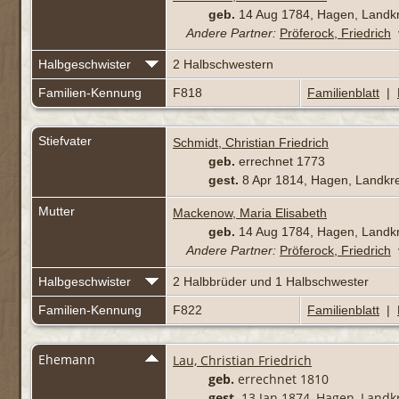
geb.
14 Aug 1784, Hagen, Land
Andere Partner:
Pröferock, Friedrich
Halbgeschwister
2 Halbschwestern
Familien-Kennung
F818
Familienblatt
|
Stiefvater
Schmidt, Christian Friedrich
geb.
errechnet 1773
gest.
8 Apr 1814, Hagen, Landk
Mutter
Mackenow, Maria Elisabeth
geb.
14 Aug 1784, Hagen, Land
Andere Partner:
Pröferock, Friedrich
Halbgeschwister
2 Halbbrüder und 1 Halbschwester
Familien-Kennung
F822
Familienblatt
|
Ehemann
Lau, Christian Friedrich
geb.
errechnet 1810
gest.
13 Jan 1874, Hagen, Land