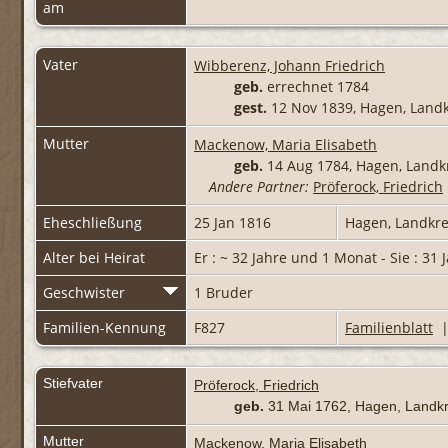
am
Vater
Wibberenz, Johann Friedrich
geb.
errechnet 1784
gest.
12 Nov 1839, Hagen, Lan
Mutter
Mackenow, Maria Elisabeth
geb.
14 Aug 1784, Hagen, Land
Andere Partner:
Pröferock, Friedrich
Eheschließung
25 Jan 1816
Hagen, Landkr
Alter bei Heirat
Er : ~ 32 Jahre und 1 Monat - Sie : 31
Geschwister
1 Bruder
Familien-Kennung
F827
Familienblatt
Stiefvater
Pröferock, Friedrich
geb.
31 Mai 1762, Hagen, Land
Mutter
Mackenow, Maria Elisabeth