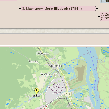
(1755
3
Mackenow, Maria Elisabeth
(1784 – )
7
Zu
(1763