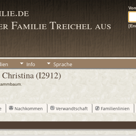
lie.de
Vo
r Familie Treichel aus
[Er
ien
Info
Sprache
Christina (I2912)
Stammbaum.
e
Nachkommen
Verwandtschaft
Familienlinien