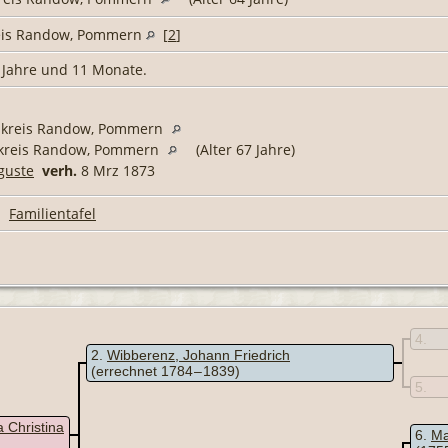
eis Randow, Pommern
[
2
]
1 Jahre und 11 Monate.
ndkreis Randow, Pommern
dkreis Randow, Pommern
(Alter 67 Jahre)
guste
verh.
8 Mrz 1873
|
Familientafel
4
2
Wibberenz, Johann Friedrich
(errechnet 1784 – 1839)
5
 Christina
6
Ma