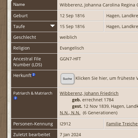
Name
Wibberenz
,
Johanna Carolina Regina 
Geburt
12 Sep 1816
Hagen, Landkr
Taufe
15 Sep 1816
Hagen, Landkr
Geschlecht
weiblich
Religion
Evangelisch
Ancestral File
GGN7-HFT
Number (LDS)
Herkunft
Klicken Sie hier, um früheste 
Suche
Wibberenz, Johann Friedrich
Patriarch & Matriarch
geb.
errechnet 1784
gest.
12 Nov 1839, Hagen, Lan
N.N., N.N.
(6 Generationen)
Personen-Kennung
I2912
Familie Treiche
Zuletzt bearbeitet
7 Jan 2024