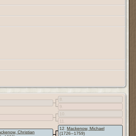
8
9
10
11
12
Mackenow, Michael
ckenow, Christian
(1726 – 1759)