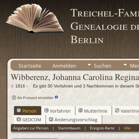
Treichel-Fami
Genealogie de
Berlin
Startseite
Anmelden
Suchen
Med
Wibberenz, Johanna Carolina Regina 
1816 - Es gibt 30 Vorfahren und 3 Nachkommen in diesem 
Als Proband einstellen
Person
Vorfahren
Mutterlinie
Vaterlini
GEDCOM
Änderungsvorschlag
Angaben zur Person
|
Stammbaum
|
Ereignis-Karte
|
Alle