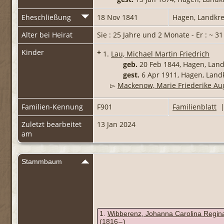
Eheschließung
18 Nov 1841
Hagen, Landkr
Alter bei Heirat
Sie : 25 Jahre und 2 Monate - Er : ~ 3
Kinder
+
1.
Lau, Michael Martin Friedrich
geb.
20 Feb 1844, Hagen, La
gest.
6 Apr 1911, Hagen, Lan
▻
Mackenow, Marie Friederike Au
Familien-Kennung
F901
Familienblatt
Zuletzt bearbeitet
13 Jan 2024
am
Stammbaum
1
Wibberenz, Johanna Carolina Regina
(1816 – )