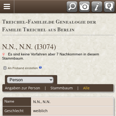
Adressbücher
Treichel-Familie.de Genealogie der
Familie Treichel aus Berlin
N.N., N.N. (I3074)
Es sind keine Vorfahren aber 7 Nachkommen in diesem
Stammbaum.
Als Proband einstellen
Angaben zur Person
|
Stammbaum
|
Alle
Name
N.N.
,
N.N.
Geschlecht
weiblich