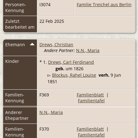
Personen-
I3074
Familie Treichel aus Berlin
Kennung
Zuletzt
22 Feb 2025
bearbeitet am
Ehemann
Drews, Christian
Andere Partner:
N.N., Maria
Kinder
+
1.
Drews, Carl Ferdinand
geb.
um 1826
▻
Blockus, Rahel Louise
verh.
9 Jun
1851
Familien-
F369
Familienblatt
|
Kennung
Familientafel
Anderer
N.N., Maria
Ehepartner
Familien-
F370
Familienblatt
|
Kennung
Familientafel