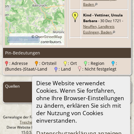
Baden
Kind - Vettiner, Ursula
Barbara
- 30 Dez 1721 -
Neuffen, Landkreis
Esslingen, Baden
©
OpenStreetMap
10 km
contributors.
Kind - Vettiner,
Christine Margarethe
-
Pin-Bedeutungen
1 Jun 1724 -
Neuffen,
Landkreis Esslingen,
: Adresse
: Ortsteil
: Ort
: Region
:
Baden
(Bundes-)Staat/-Land
: Land
: Nicht festgelegt
Tod
- 16 Jun 1730 -
Diese Website verwendet
Neuffen, Landkreis
Quellen
Esslingen, Baden
Cookies. Wenn Sie fortfahren,
Quellen
ohne Ihre Browser-Einstellungen
(Anmelden)
zu ändern, erklären Sie sich mit
der Nutzung von Cookies
Genealogie der Familie Treichel aus Berlin. - erstellt und betreut von
Andreas
einverstanden.
Treichel
Copyright © 2014-2026 Alle Rechte vorbehalten.
Diese Website läuft mit
The Next Generation of Genealogy Sitebuilding
v.
Datenschutzerklärung anzeigen
15.0.5, programmiert von Darrin Lythgoe © 2001-2026.