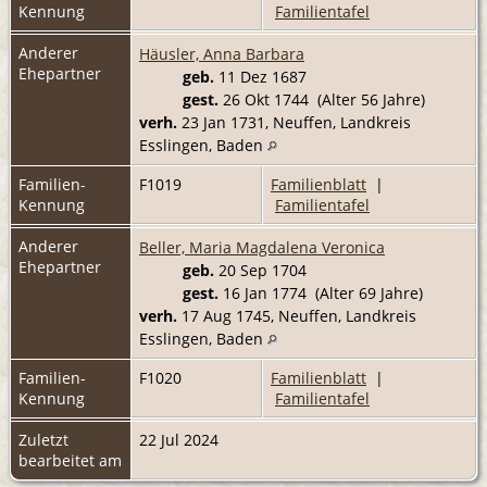
Kennung
Familientafel
Anderer
Häusler, Anna Barbara
Ehepartner
geb.
11 Dez 1687
gest.
26 Okt 1744 (Alter 56 Jahre)
verh.
23 Jan 1731, Neuffen, Landkreis
Esslingen, Baden
Familien-
F1019
Familienblatt
|
Kennung
Familientafel
Anderer
Beller, Maria Magdalena Veronica
Ehepartner
geb.
20 Sep 1704
gest.
16 Jan 1774 (Alter 69 Jahre)
verh.
17 Aug 1745, Neuffen, Landkreis
Esslingen, Baden
Familien-
F1020
Familienblatt
|
Kennung
Familientafel
Zuletzt
22 Jul 2024
bearbeitet am