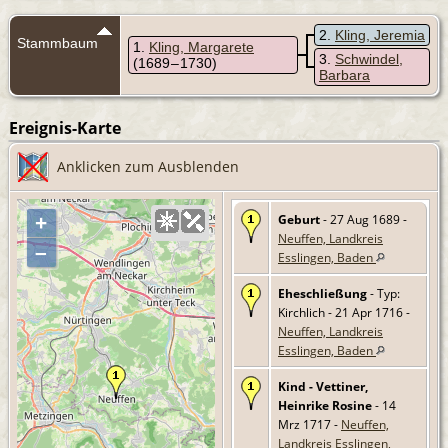
2
Kling, Jeremia
Stammbaum
1
Kling, Margarete
3
Schwindel,
(1689 – 1730)
Barbara
Ereignis-Karte
Anklicken zum Ausblenden
Geburt
- 27 Aug 1689 -
+
Neuffen, Landkreis
–
Esslingen, Baden
Eheschließung
- Typ:
Kirchlich - 21 Apr 1716 -
Neuffen, Landkreis
Esslingen, Baden
Kind - Vettiner,
Heinrike Rosine
- 14
Mrz 1717 -
Neuffen,
Landkreis Esslingen,