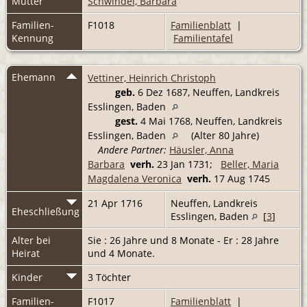
Mutter
Schwindel, Barbara
Familien-
F1018
Familienblatt
|
Kennung
Familientafel
Ehemann
Vettiner, Heinrich Christoph
geb.
6 Dez 1687, Neuffen, Landkreis
Esslingen, Baden
gest.
4 Mai 1768, Neuffen, Landkreis
Esslingen, Baden
(Alter 80 Jahre)
Andere Partner:
Häusler, Anna
Barbara
verh.
23 Jan 1731;
Beller, Maria
Magdalena Veronica
verh.
17 Aug 1745
21 Apr 1716
Neuffen, Landkreis
Eheschließung
Esslingen, Baden
[
3
]
Alter bei
Sie : 26 Jahre und 8 Monate - Er : 28 Jahre
Heirat
und 4 Monate.
Kinder
3 Töchter
Familien-
F1017
Familienblatt
|