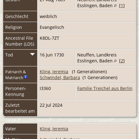
Esslingen, Baden
[
1
]
Geschlecht
weiblich
Religion
Evangelisch
Ancestral File
K8DL-7ZT
Number (LDS)
Tod
16 Jun 1730
Neuffen, Landkreis
Esslingen, Baden
[
2
]
Kling, Jeremia
(1 Generationen)
Patriarch &
Schwindel, Barbara
(1 Generationen)
Matriarch
Personen-
I3360
Familie Treichel aus Berlin
Kennung
Zuletzt
22 Jul 2024
bearbeitet am
Vater
Kling, Jeremia