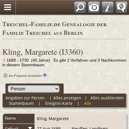
Adressbücher
Treichel-Familie.de Genealogie der
Familie Treichel aus Berlin
Kling, Margarete (I3360)
1689 - 1730 (40 Jahre) Es gibt 2 Vorfahren und 3 Nachkommen
in diesem Stammbaum.
Als Proband einstellen
Angaben zur Person
|
Alles anzeigen
|
Alles ausblenden
Stammbaum
|
Ereignis-Karte
|
Alle
Name
Kling
,
Margarete
Geburt
27 Aug 1689
Neuffen, Landkreis