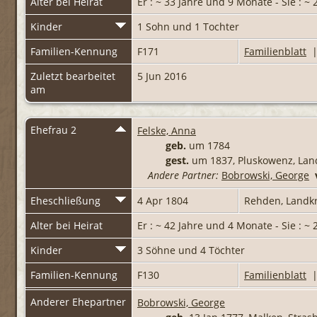
Alter bei Heirat
Er : ~ 33 Jahre und 9 Monate - Sie : ~
Kinder
1 Sohn und 1 Tochter
Familien-Kennung
F171
Familienblatt
Zuletzt bearbeitet
5 Jun 2016
am
Ehefrau 2
Felske, Anna
geb.
um 1784
gest.
um 1837, Pluskowenz, Lan
Andere Partner:
Bobrowski, George
Eheschließung
4 Apr 1804
Rehden, Landk
Alter bei Heirat
Er : ~ 42 Jahre und 4 Monate - Sie : ~
Kinder
3 Söhne und 4 Töchter
Familien-Kennung
F130
Familienblatt
Anderer Ehepartner
Bobrowski, George