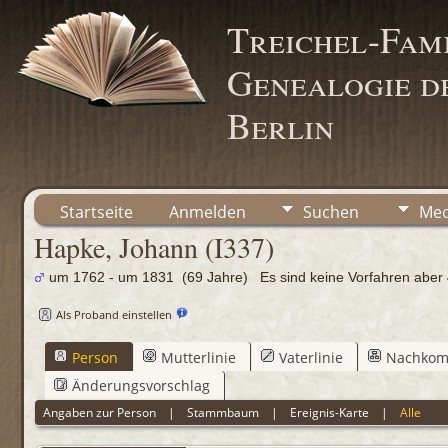
Treichel-Fami
Genealogie de
Berlin
Startseite
Anmelden
Suchen
Med
Hapke, Johann (I337)
um 1762 - um 1831 (69 Jahre) Es sind keine Vorfahren ab
Als Proband einstellen
Person
Mutterlinie
Vaterlinie
Nachko
Änderungsvorschlag
Angaben zur Person
|
Stammbaum
|
Ereignis-Karte
|
Alle