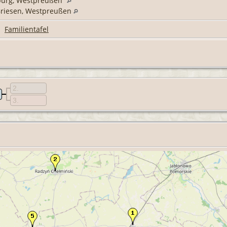
sburg, Westpreußen
 Briesen, Westpreußen
|
Familientafel
2
3