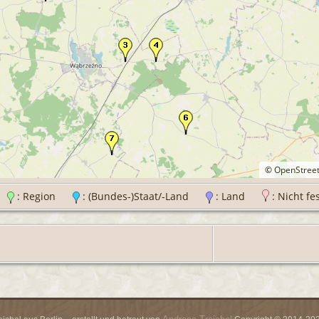
©
OpenStree
t
: Region
: (Bundes-)Staat/-Land
: Land
: Nicht fe