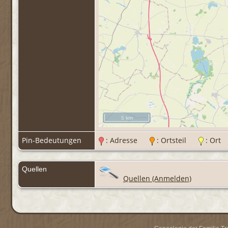
5 km
Pin-Bedeutungen
: Adresse
: Ortsteil
: Or
Quellen
Quellen (Anmelden)