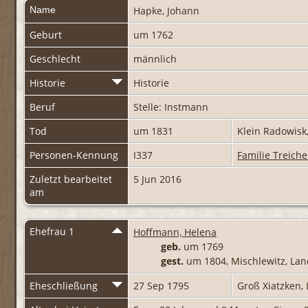
Name
Hapke
,
Johann
Geburt
um 1762
Geschlecht
männlich
Historie
Historie
Beruf
Stelle: Instmann
Tod
um 1831
Klein Radowisk
Personen-Kennung
I337
Familie Treiche
Zuletzt bearbeitet
5 Jun 2016
am
Ehefrau 1
Hoffmann, Helena
geb.
um 1769
gest.
um 1804, Mischlewitz, La
Eheschließung
27 Sep 1795
Groß Xiatzken,