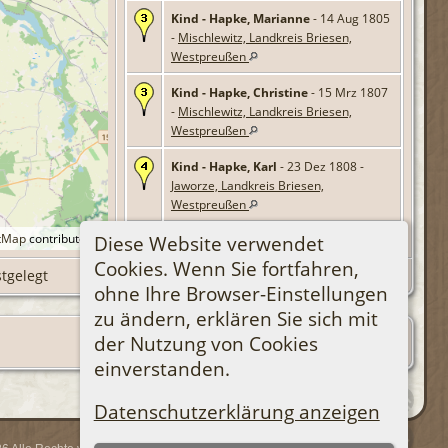
Kind - Hapke, Marianne
- 14 Aug 1805
-
Mischlewitz, Landkreis Briesen,
Westpreußen
Kind - Hapke, Christine
- 15 Mrz 1807
-
Mischlewitz, Landkreis Briesen,
Westpreußen
Kind - Hapke, Karl
- 23 Dez 1808 -
Jaworze, Landkreis Briesen,
Westpreußen
tMap
contributors.
Diese Website verwendet
Kind - Hapke, Christian
- 17 Mrz 1810
-
Stanislawken, Landkreis Briesen,
Cookies. Wenn Sie fortfahren,
stgelegt
Westpreußen
ohne Ihre Browser-Einstellungen
zu ändern, erklären Sie sich mit
Kind - Hapke, Euphrosina
- 12 Jan
1812 -
Kurkoczyn, Landkreis Briesen,
der Nutzung von Cookies
Westpreußen
einverstanden.
Kind - Hapke, Michael
- 18 Aug 1814 -
Jaworze, Landkreis Briesen,
Datenschutzerklärung anzeigen
Westpreußen