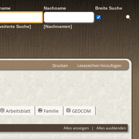
rname
Nachname
Breite Suche
weiterte Suche]
[Nachnamen]
Drucken
Lesezeichen hinzufügen
Arbeitsblatt
Familie
GEDCOM
Alles anzeigen
|
Alles ausblenden