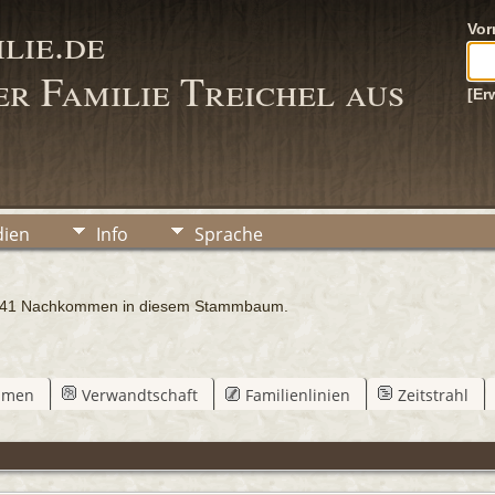
lie.de
Vo
r Familie Treichel aus
[Er
ien
Info
Sprache
er 41 Nachkommen in diesem Stammbaum.
mmen
Verwandtschaft
Familienlinien
Zeitstrahl