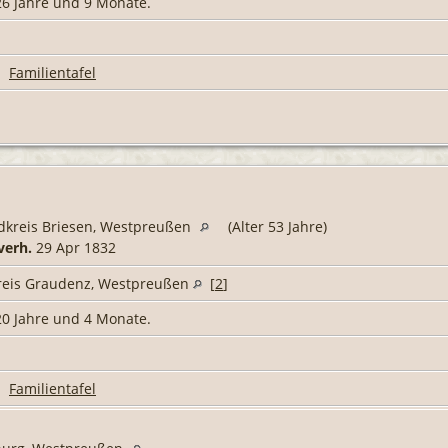
 26 Jahre und 9 Monate.
|
Familientafel
dkreis Briesen, Westpreußen
(Alter 53 Jahre)
verh.
29 Apr 1832
reis Graudenz, Westpreußen
[
2
]
 20 Jahre und 4 Monate.
|
Familientafel