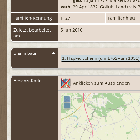
geb.
13 Jan 1777, Malken, Stra
verh.
29 Apr 1832, Gollub, Landkreis
Familien-Kennung
F127
Familienblatt
Zuletzt bearbeitet
5 Jun 2016
am
Stammbaum
1
Hapke, Johann
(um 1762 – um 1831)
Ereignis-Karte
Anklicken zum Ausblenden
+
–