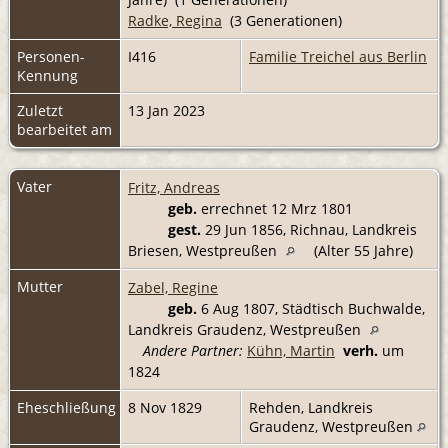
Radke, Regina
(3 Generationen)
Personen-
I416
Familie Treichel aus Berlin
Kennung
Zuletzt
13 Jan 2023
bearbeitet am
Vater
Fritz, Andreas
geb.
errechnet 12 Mrz 1801
gest.
29 Jun 1856, Richnau, Landkreis
Briesen, Westpreußen
(Alter 55 Jahre)
Mutter
Zabel, Regine
geb.
6 Aug 1807, Städtisch Buchwalde,
Landkreis Graudenz, Westpreußen
Andere Partner:
Kühn, Martin
verh.
um
1824
Eheschließung
8 Nov 1829
Rehden, Landkreis
Graudenz, Westpreußen