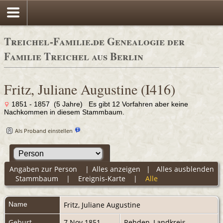
Treichel-Familie.de Genealogie der
Familie Treichel aus Berlin
Fritz, Juliane Augustine (I416)
1851 - 1857 (5 Jahre) Es gibt 12 Vorfahren aber keine
Nachkommen in diesem Stammbaum.
Als Proband einstellen
Angaben zur Person
|
Alles anzeigen
|
Alles ausblenden
Stammbaum
|
Ereignis-Karte
|
Alle
Name
Fritz
,
Juliane Augustine
Geburt
7 Nov 1851
Rehden, Landkreis