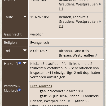
Graudenz, Westpreußen
[
1
]
Taufe
11 Nov 1851
Rehden, Landkreis
Graudenz, Westpreußen
[
1
]
Geschlecht
weiblich
Religion
Evangelisch
Tod
8 Okt 1857
Richnau, Landkreis
Briesen, Westpreußen
Herkunft
Klicken Sie auf den Pfeil links, um die 2
frühesten Vorfahren in 5 Generationen von
insgesamt ~11 einzigartig/12 mit duplikaten
Vorfahren anzuzeigen.
Fritz, Andreas
Patriarch &
Matriarch
geb.
errechnet 12 Mrz 1801
gest.
29 Jun 1856, Richnau, Landkreis
Briesen, Westpreußen
(Alter 55
Jahre) (1 Generationen)