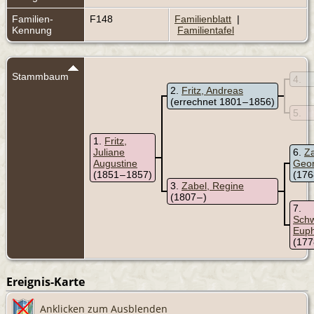
Familien-
F148
Familienblatt
|
Kennung
Familientafel
Stammbaum
4
2
Fritz, Andreas
(errechnet 1801 – 1856)
5
1
Fritz,
Juliane
6
Za
Augustine
Geo
(1851 – 1857)
(176
3
Zabel, Regine
(1807 – )
7
Sch
Euph
(177
Ereignis-Karte
Anklicken zum Ausblenden