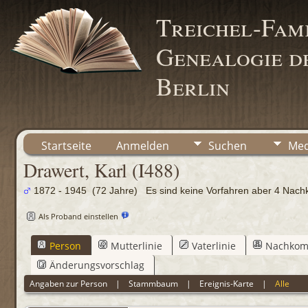
Treichel-Fami
Genealogie de
Berlin
Startseite
Anmelden
Suchen
Med
Drawert, Karl (I488)
1872 - 1945 (72 Jahre) Es sind keine Vorfahren aber 4 Na
Als Proband einstellen
Person
Mutterlinie
Vaterlinie
Nachko
Änderungsvorschlag
Angaben zur Person
|
Stammbaum
|
Ereignis-Karte
|
Alle