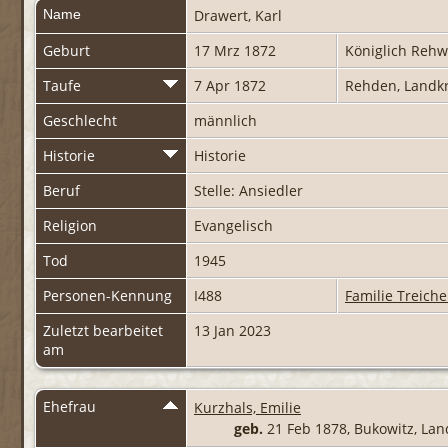
Name
Drawert
,
Karl
Geburt
17 Mrz 1872
Königlich Reh
Taufe
7 Apr 1872
Rehden, Landk
Geschlecht
männlich
Historie
Historie
Beruf
Stelle: Ansiedler
Religion
Evangelisch
Tod
1945
Personen-Kennung
I488
Familie Treiche
Zuletzt bearbeitet
13 Jan 2023
am
Ehefrau
Kurzhals, Emilie
geb.
21 Feb 1878, Bukowitz, La