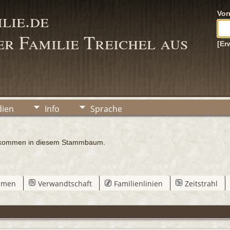
lie.de
Vo
r Familie Treichel aus
[Er
ien
Info
Sprache
chkommen in diesem Stammbaum.
mmen
Verwandtschaft
Familienlinien
Zeitstrahl