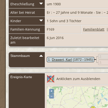
Eheschließung
um 1900
Alter bei Heirat
Er : ~ 27 Jahre und 9 Monate - Sie : ~
Kinder
1 Sohn und 3 Töchter
Familien-Kennung
F169
Familienblatt
Zuletzt bearbeitet
6 Jun 2016
am
Stammbaum
2
1
Drawert, Karl
(1872 – 1945)
3
Ereignis-Karte
Anklicken zum Ausblenden
+
–