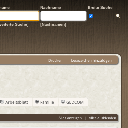
rname
Nachname
Breite Suche
weiterte Suche]
[Nachnamen]
Drucken
Lesezeichen hinzufügen
Arbeitsblatt
Familie
GEDCOM
Alles anzeigen
|
Alles ausblenden