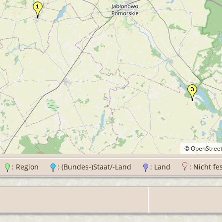
©
OpenStree
t
: Region
: (Bundes-)Staat/-Land
: Land
: Nicht fe