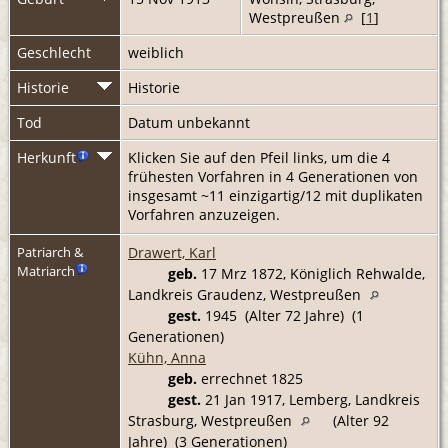
Westpreußen
[
1
]
Geschlecht
weiblich
Historie
Historie
Tod
Datum unbekannt
Herkunft
Klicken Sie auf den Pfeil links, um die 4
frühesten Vorfahren in 4 Generationen von
insgesamt ~11 einzigartig/12 mit duplikaten
Vorfahren anzuzeigen.
Drawert, Karl
Patriarch &
Matriarch
geb.
17 Mrz 1872, Königlich Rehwalde,
Landkreis Graudenz, Westpreußen
gest.
1945 (Alter 72 Jahre) (1
Generationen)
Kühn, Anna
geb.
errechnet 1825
gest.
21 Jan 1917, Lemberg, Landkreis
Strasburg, Westpreußen
(Alter 92
Jahre) (3 Generationen)