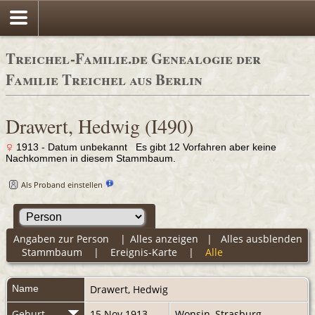
Treichel-Familie.de Genealogie der
Familie Treichel aus Berlin
Drawert, Hedwig (I490)
1913 - Datum unbekannt Es gibt 12 Vorfahren aber keine
Nachkommen in diesem Stammbaum.
Als Proband einstellen
Angaben zur Person
|
Alles anzeigen
|
Alles ausblenden
Stammbaum
|
Ereignis-Karte
|
Alle
Name
Drawert
,
Hedwig
Geburt
15 Nov 1913
Wonsin, Strasburg,