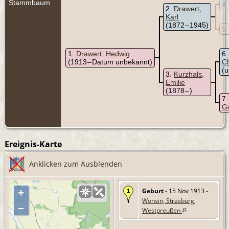
Stammbaum
4
2
Drawert,
Karl
(1872 – 1945)
5
1
Drawert, Hedwig
6
(1913 – Datum unbekannt)
Ch
(u
3
Kurzhals,
Emilie
(1878 – )
7
Go
Ereignis-Karte
Anklicken zum Ausblenden
Geburt
- 15 Nov 1913 -
+
Wonsin, Strasburg,
–
Westpreußen