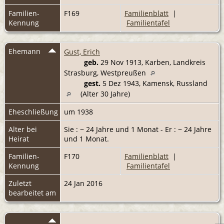
Familien-
F169
Familienblatt
|
Kennung
Familientafel
Ehemann
Gust, Erich
geb.
29 Nov 1913, Karben, Landkreis
Strasburg, Westpreußen
gest.
5 Dez 1943, Kamensk, Russland
(Alter 30 Jahre)
Eheschließung
um 1938
Alter bei
Sie : ~ 24 Jahre und 1 Monat - Er : ~ 24 Jahre
Heirat
und 1 Monat.
Familien-
F170
Familienblatt
|
Kennung
Familientafel
Zuletzt
24 Jan 2016
bearbeitet am