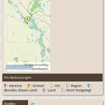
©
OpenStreetMap
5 km
contributors.
Pin-Bedeutungen
: Adresse
: Ortsteil
: Ort
: Region
:
(Bundes-)Staat/-Land
: Land
: Nicht festgelegt
Quellen