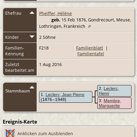
Ehefrau
Pheiffer, Hélène
geb.
15 Feb 1876, Gondrecourt, Meuse,
Lothringen, Frankreich
Kinder
2 Söhne
Familien-
F218
Familienblatt
|
Kennung
Familientafel
Zuletzt
1 Aug 2016
bearbeitet am
2
Leclerc,
Stammbaum
Henri
1
Leclerc, Jean Pierre
(1876 – 1948)
3
Membre,
Marguerite
Ereignis-Karte
Anklicken zum Ausblenden