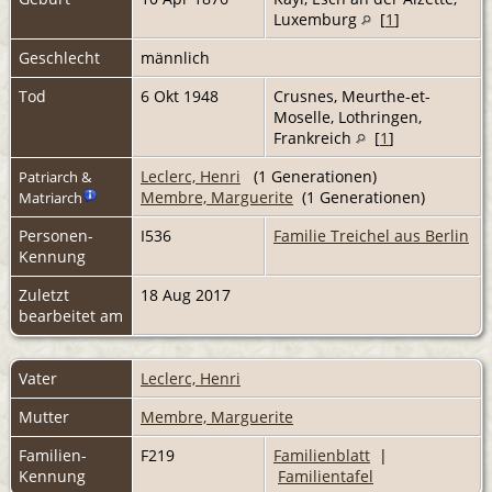
Luxemburg
[
1
]
Geschlecht
männlich
Tod
6 Okt 1948
Crusnes, Meurthe-et-
Moselle, Lothringen,
Frankreich
[
1
]
Leclerc, Henri
(1 Generationen)
Patriarch &
Membre, Marguerite
(1 Generationen)
Matriarch
Personen-
I536
Familie Treichel aus Berlin
Kennung
Zuletzt
18 Aug 2017
bearbeitet am
Vater
Leclerc, Henri
Mutter
Membre, Marguerite
Familien-
F219
Familienblatt
|
Kennung
Familientafel