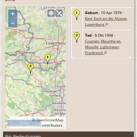
Geburt
- 10 Apr 1876 -
+
Kayl, Esch an der Alzette,
–
Luxemburg
Tod
- 6 Okt 1948 -
Crusnes, Meurthe-et-
Moselle, Lothringen,
Frankreich
©
OpenStreetMap
20 km
contributors.
Pin-Bedeutungen