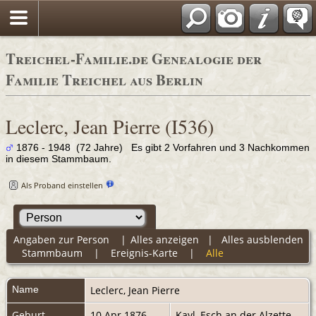
Adressbücher
Treichel-Familie.de Genealogie der
Familie Treichel aus Berlin
Leclerc, Jean Pierre (I536)
1876 - 1948 (72 Jahre) Es gibt 2 Vorfahren und 3 Nachkommen
in diesem Stammbaum.
Als Proband einstellen
Angaben zur Person
|
Alles anzeigen
|
Alles ausblenden
Stammbaum
|
Ereignis-Karte
|
Alle
Name
Leclerc
,
Jean Pierre
Geburt
10 Apr 1876
Kayl, Esch an der Alzette,