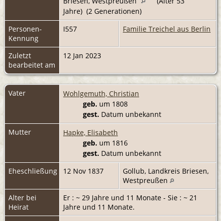
Briesen, Westpreußen
(Alter 53
Jahre) (2 Generationen)
Personen-
I557
Familie Treichel aus Berlin
Kennung
Zuletzt
12 Jan 2023
bearbeitet am
Vater
Wohlgemuth, Christian
geb.
um 1808
gest.
Datum unbekannt
Mutter
Hapke, Elisabeth
geb.
um 1816
gest.
Datum unbekannt
Eheschließung
12 Nov 1837
Gollub, Landkreis Briesen,
Westpreußen
Alter bei
Er : ~ 29 Jahre und 11 Monate - Sie : ~ 21
Heirat
Jahre und 11 Monate.