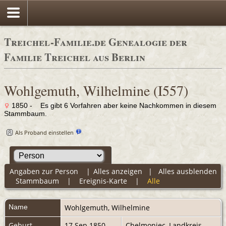
Treichel-Familie.de Genealogie der
Familie Treichel aus Berlin
Wohlgemuth, Wilhelmine (I557)
1850 - Es gibt 6 Vorfahren aber keine Nachkommen in diesem
Stammbaum.
Als Proband einstellen
Angaben zur Person
|
Alles anzeigen
|
Alles ausblenden
Stammbaum
|
Ereignis-Karte
|
Alle
Name
Wohlgemuth
,
Wilhelmine
Geburt
17 Sep 1850
Chelmoniec, Landkreis