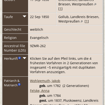
Briesen, Westpreußen
[
1
]
Taufe
22 Sep 1850
Gollub, Landkreis Briesen,
Westpreußen
[
1
]
Geschlecht
weiblich
Religion
Evangelisch
Ancestral File
9ZMR-262
Number (LDS)
Herkunft
Klicken Sie auf den Pfeil links, um die 4
frühesten Vorfahren in 2 Generationen von
insgesamt ~5 einzigartig/6 mit duplikaten
Vorfahren anzuzeigen.
Wohlgemuth, Jakob
Patriarch &
Matriarch
geb.
um 1782 (2 Generationen)
Felske, Anna
geb.
um 1784
gest.
um 1837, Pluskowenz, Landkreis