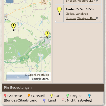
Briesen, Westpreußen
Taufe
- 22 Sep 1850 -
Gollub, Landkreis
Briesen, Westpreußen
©
OpenStreetMap
5 km
contributors.
Pin-Bedeutungen
: Adresse
: Ortsteil
: Ort
: Region
:
(Bundes-)Staat/-Land
: Land
: Nicht festgelegt