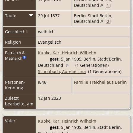
Deutschland
[
1
]
Taufe
29 Jul 1877
Berlin, Stadt Berlin,
Deutschland
[
2
]
Geschlecht
weiblich
Religion
Evangelisch
Kupke, Karl Heinrich Wilhelm
Patriarch &
Matriarch
gest.
5 Jan 1905, Berlin, Stadt Berlin,
Deutschland
(1 Generationen)
Schönbach, Aurelie Lina
(1 Generationen)
Personen-
I846
Familie Treichel aus Berlin
Kennung
Zuletzt
12 Jan 2023
bearbeitet am
Vater
Kupke, Karl Heinrich Wilhelm
gest.
5 Jan 1905, Berlin, Stadt Berlin,