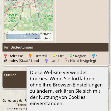
©
OpenStreetMap
50 km
contributors.
Pin-Bedeutungen
: Adresse
: Ortsteil
: Ort
: Region
:
(Bundes-)Staat/-Land
: Land
: Nicht festgelegt
Diese Website verwendet
Quellen
Cookies. Wenn Sie fortfahren,
Quellen
ohne Ihre Browser-Einstellungen
(Anmelden)
zu ändern, erklären Sie sich mit
der Nutzung von Cookies
Genealogie der Familie Treichel aus Berlin. - erstellt und betreut von
Andreas
einverstanden.
Treichel
Copyright © 2014-2026 Alle Rechte vorbehalten.
Diese Website läuft mit
The Next Generation of Genealogy Sitebuilding
v.