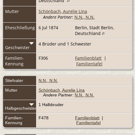
Deutschland
Mutter
Schönbach, Aurelie Lina
Andere Partner:
N.N., N.N.
Eheschließung
6 Jul 1874
Berlin, Stadt Berlin,
Deutschland
4 Brüder und 1 Schwester
Geschwister
Familien-
F306
Familienblatt
|
Kennung
Familientafel
Stiefvater
N.N., N.N.
Mutter
Schönbach, Aurelie Lina
Andere Partner:
N.N., N.N.
1 Halbbruder
Halbgeschwister
Familien-
F478
Familienblatt
|
Kennung
Familientafel