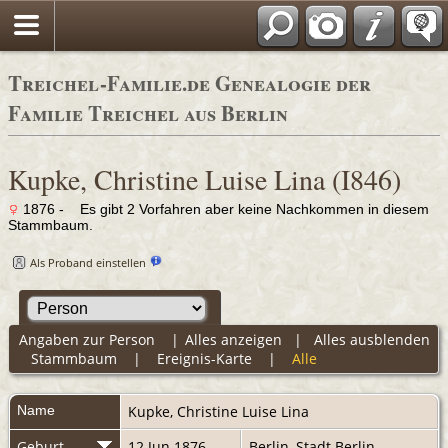
Adressbücher
Treichel-Familie.de Genealogie der
Familie Treichel aus Berlin
Kupke, Christine Luise Lina (I846)
1876 - Es gibt 2 Vorfahren aber keine Nachkommen in diesem
Stammbaum.
Als Proband einstellen
Angaben zur Person
|
Alles anzeigen
|
Alles ausblenden
Stammbaum
|
Ereignis-Karte
|
Alle
Name
Kupke
,
Christine Luise Lina
Geburt
12 Jun 1876
Berlin, Stadt Berlin,