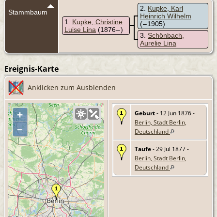
2
Kupke, Karl
Stammbaum
Heinrich Wilhelm
1
Kupke, Christine
( – 1905)
Luise Lina
(1876 – )
3
Schönbach,
Aurelie Lina
Ereignis-Karte
Anklicken zum Ausblenden
Geburt
- 12 Jun 1876 -
+
Berlin, Stadt Berlin,
–
Deutschland
Taufe
- 29 Jul 1877 -
Berlin, Stadt Berlin,
Deutschland