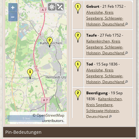
Geburt
- 21 Feb 1752 -
+
Alveslohe, Kreis
–
Segeberg, Schleswig-
Holstein, Deutschland
Taufe
- 27 Feb 1752 -
Kaltenkirchen, Kreis
Segeberg, Schleswig-
Holstein, Deutschland
Tod
- 15 Sep 1836 -
Alveslohe, Kreis
Segeberg, Schleswig-
Holstein, Deutschland
Beerdigung
- 19 Sep
1836 -
Kaltenkirchen,
Kreis Segeberg,
Schleswig-Holstein,
©
OpenStreetMap
Deutschland
5 km
contributors.
Pin-Bedeutungen