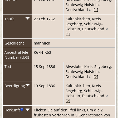
Schleswig-Holstein,
Deutschland
[
1
]
Taufe
27 Feb 1752
Kaltenkirchen, Kreis
Segeberg, Schleswig-
Holstein, Deutschland
[
1
]
Geschlecht
männlich
Ancestral File
K67N-K53
Number (LDS)
Tod
15 Sep 1836
Alveslohe, Kreis Segeberg,
Schleswig-Holstein,
Deutschland
[
2
]
Beerdigung
19 Sep 1836
Kaltenkirchen, Kreis
Segeberg, Schleswig-
Holstein, Deutschland
[
2
]
Herkunft
Klicken Sie auf den Pfeil links, um die 2
frühesten Vorfahren in 5 Generationen von