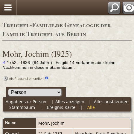
Adres
Treichel-Familie.de Genealogie der
Familie Treichel aus Berlin
Mohr, Jochim (I925)
1752 - 1836 (84 Jahre) Es gibt 14 Vorfahren aber keine
Nachkommen in diesem Stammbaum.
Als Proband einstellen
Angaben zur Person
|
Alles anzeigen
|
Alles ausblenden
Stammbaum
|
Ereignis-Karte
|
Alle
Name
Mohr
,
Jochim
Geburt
21 Feb 1752
Alveslohe, Kreis Segeberg,