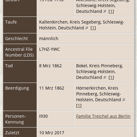
Schleswig-Holstein,
Deutschland
[
1
]
Taufe
Kaltenkirchen, Kreis Segeberg, Schleswig-
Holstein, Deutschland
[
1
]
Geschlecht
männlich
Ancestral File
L7HZ-YWC
Number (LDS)
Tod
8 Mrz 1862
Bokel, Kreis Pinneberg,
Schleswig-Holstein,
Deutschland
[
1
]
Beerdigung
11 Mrz 1862
Hörnerkirchen, Kreis
Pinneberg, Schleswig-
Holstein, Deutschland
[
1
]
Personen-
I930
Familie Treichel aus Berlin
Kennung
Zuletzt
10 Mrz 2017