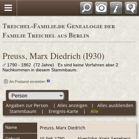
Adressbücher
Treichel-Familie.de Genealogie der
Familie Treichel aus Berlin
Preuss, Marx Diedrich (I930)
1790 - 1862 (72 Jahre) Es sind keine Vorfahren aber 2
Nachkommen in diesem Stammbaum.
Als Proband einstellen
Angaben zur Person
|
Alles anzeigen
|
Alles ausblenden
Stammbaum
|
Ereignis-Karte
|
Alle
Name
Preuss
,
Marx Diedrich
Geburt
15 Feb 1790
Alveslohe, Kreis Segeberg,