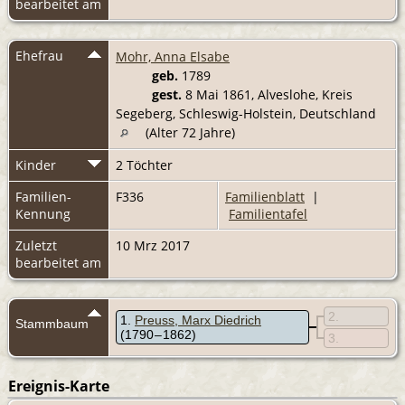
bearbeitet am
Ehefrau
Mohr, Anna Elsabe
geb.
1789
gest.
8 Mai 1861, Alveslohe, Kreis
Segeberg, Schleswig-Holstein, Deutschland
(Alter 72 Jahre)
Kinder
2 Töchter
Familien-
F336
Familienblatt
|
Kennung
Familientafel
Zuletzt
10 Mrz 2017
bearbeitet am
2
1
Preuss, Marx Diedrich
Stammbaum
(1790 – 1862)
3
Ereignis-Karte