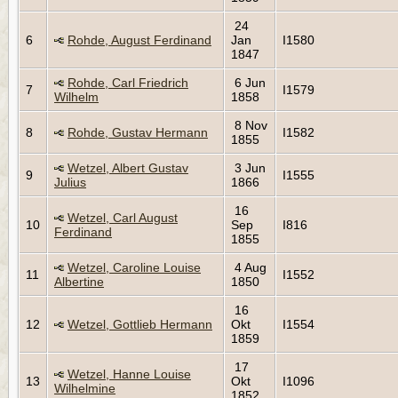
24
6
Rohde, August Ferdinand
Jan
I1580
1847
Rohde, Carl Friedrich
6 Jun
7
I1579
Wilhelm
1858
8 Nov
8
Rohde, Gustav Hermann
I1582
1855
Wetzel, Albert Gustav
3 Jun
9
I1555
Julius
1866
16
Wetzel, Carl August
10
Sep
I816
Ferdinand
1855
Wetzel, Caroline Louise
4 Aug
11
I1552
Albertine
1850
16
12
Wetzel, Gottlieb Hermann
Okt
I1554
1859
17
Wetzel, Hanne Louise
13
Okt
I1096
Wilhelmine
1852