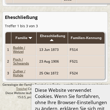
Eheschließung
Treffer 1 bis 3 von 3
Eheschließung
Familie
Familien-Kennung
Budde /
1
13 Jun 1873
F514
Wetzel
Poch /
2
23 Aug 1906
F521
Schwands
Zuther /
3
25 Okt 1872
F524
Rohde
Genealogie der Familie Treichel aus Berlin. - erstellt und betreut von
Andreas
Treichel
Copyright © 2014-2026 Alle Rechte vorbehalten.
Diese Website verwendet
Diese Website läuft mit
The Next Generation of Genealogy Sitebuilding
v.
Cookies. Wenn Sie fortfahren,
15.0.5, programmiert von Darrin Lythgoe © 2001-2026.
Datenschutzerklärung
ohne Ihre Browser-Einstellungen
zu ändern, erklären Sie sich mit
--- Self-Hosted at home ---