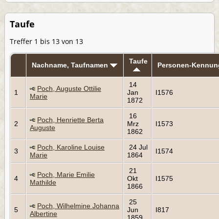
Taufe
Treffer 1 bis 13 von 13
Taufe
Nachname, Taufnamen
Personen-Kennun
14
Poch, Auguste Ottilie
1
Jan
I1576
Marie
1872
16
Poch, Henriette Berta
2
Mrz
I1573
Auguste
1862
Poch, Karoline Louise
24 Jul
3
I1574
Marie
1864
21
Poch, Marie Emilie
4
Okt
I1575
Mathilde
1866
25
Poch, Wilhelmine Johanna
5
Jun
I817
Albertine
1859