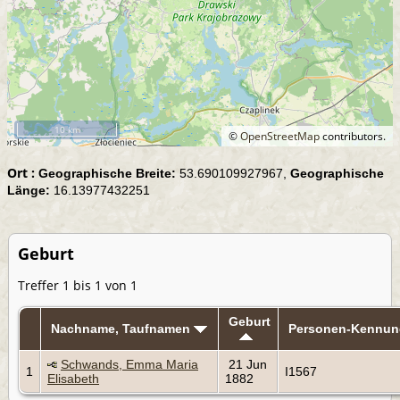
10 km
©
OpenStreetMap
contributors.
Ort :
Geographische Breite:
53.690109927967,
Geographische
Länge:
16.13977432251
Geburt
Treffer 1 bis 1 von 1
Geburt
Nachname, Taufnamen
Personen-Kennun
Schwands, Emma Maria
21 Jun
1
I1567
Elisabeth
1882