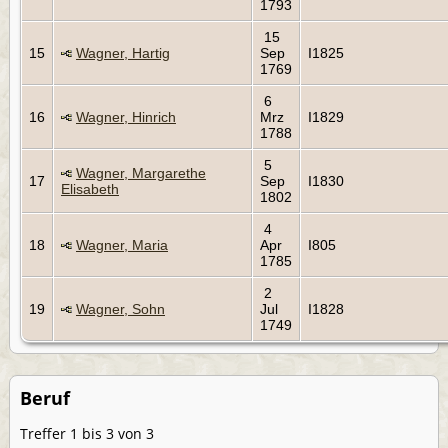
1793
15
15
Wagner, Hartig
Sep
I1825
1769
6
16
Wagner, Hinrich
Mrz
I1829
1788
5
Wagner, Margarethe
17
Sep
I1830
Elisabeth
1802
4
18
Wagner, Maria
Apr
I805
1785
2
19
Wagner, Sohn
Jul
I1828
1749
Beruf
Treffer 1 bis 3 von 3