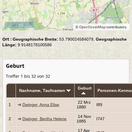
2 km
©
OpenStreetMap
contributors.
Ort :
Geographische Breite:
53.790024584079,
Geographische
Länge:
9.9148178100586
Geburt
Treffer 1 bis 32 von 32
Geburt
Nachname, Taufnamen
Personen-Kennu
22 Mrz
1
Dwinger, Anna Elise
I89
1880
14 Nov
2
Dwinger, Bertha Helene
I747
1885
17 Apr