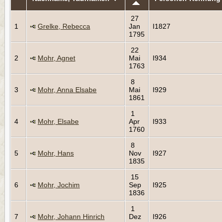
27
1
Grelke, Rebecca
Jan
I1827
1795
22
2
Mohr, Agnet
Mai
I934
1763
8
3
Mohr, Anna Elsabe
Mai
I929
1861
1
4
Mohr, Elsabe
Apr
I933
1760
8
5
Mohr, Hans
Nov
I927
1835
15
6
Mohr, Jochim
Sep
I925
1836
1
7
Mohr, Johann Hinrich
Dez
I926