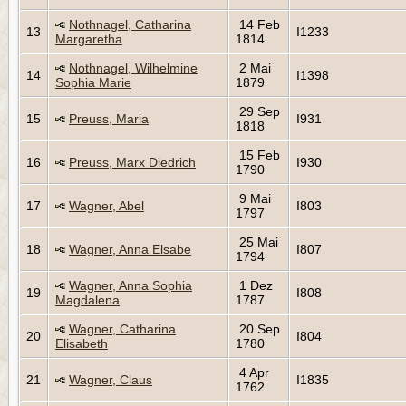
Nothnagel, Catharina
14 Feb
13
I1233
Margaretha
1814
Nothnagel, Wilhelmine
2 Mai
14
I1398
Sophia Marie
1879
29 Sep
15
Preuss, Maria
I931
1818
15 Feb
16
Preuss, Marx Diedrich
I930
1790
9 Mai
17
Wagner, Abel
I803
1797
25 Mai
18
Wagner, Anna Elsabe
I807
1794
Wagner, Anna Sophia
1 Dez
19
I808
Magdalena
1787
Wagner, Catharina
20 Sep
20
I804
Elisabeth
1780
4 Apr
21
Wagner, Claus
I1835
1762