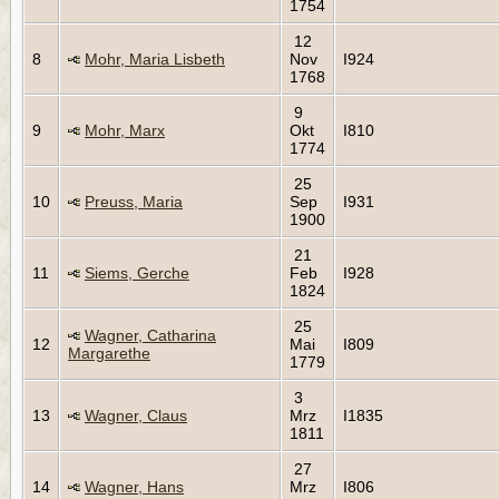
1754
12
8
Mohr, Maria Lisbeth
Nov
I924
1768
9
9
Mohr, Marx
Okt
I810
1774
25
10
Preuss, Maria
Sep
I931
1900
21
11
Siems, Gerche
Feb
I928
1824
25
Wagner, Catharina
12
Mai
I809
Margarethe
1779
3
13
Wagner, Claus
Mrz
I1835
1811
27
14
Wagner, Hans
Mrz
I806