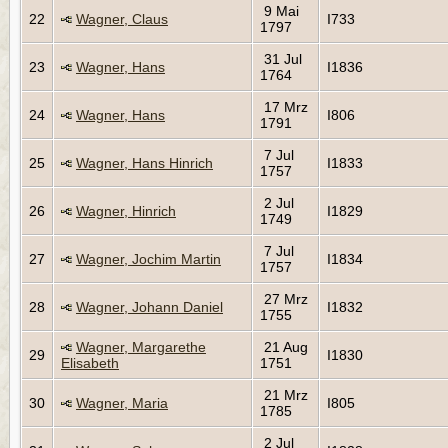
9 Mai
22
Wagner, Claus
I733
1797
31 Jul
23
Wagner, Hans
I1836
1764
17 Mrz
24
Wagner, Hans
I806
1791
7 Jul
25
Wagner, Hans Hinrich
I1833
1757
2 Jul
26
Wagner, Hinrich
I1829
1749
7 Jul
27
Wagner, Jochim Martin
I1834
1757
27 Mrz
28
Wagner, Johann Daniel
I1832
1755
Wagner, Margarethe
21 Aug
29
I1830
Elisabeth
1751
21 Mrz
30
Wagner, Maria
I805
1785
2 Jul