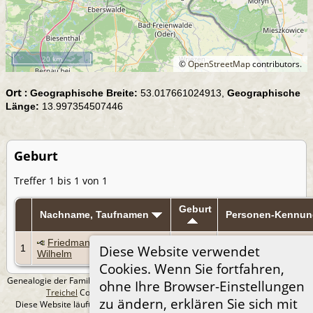
20 km
©
OpenStreetMap
contributors.
Ort :
Geographische Breite:
53.017661024913,
Geographische
Länge:
13.997354507446
Geburt
Treffer 1 bis 1 von 1
Geburt
Nachname, Taufnamen
Personen-Kennun
Friedmann, Hans Joachim
3 Mrz
1
I2463
Diese Website verwendet
Wilhelm
1909
Cookies. Wenn Sie fortfahren,
Genealogie der Familie Treichel aus Berlin. - erstellt und betreut von
Andreas
ohne Ihre Browser-Einstellungen
Treichel
Copyright © 2014-2026 Alle Rechte vorbehalten.
zu ändern, erklären Sie sich mit
Diese Website läuft mit
The Next Generation of Genealogy Sitebuilding
v.