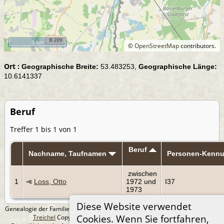
5 km
©
OpenStreetMap
contributors.
Ort :
Geographische Breite:
53.483253,
Geographische Länge:
10.6141337
Beruf
Treffer 1 bis 1 von 1
Beruf
Nachname, Taufnamen
Personen-Kenn
zwischen
1
Loss, Otto
1972 und
I37
1973
Diese Website verwendet
Genealogie der Familie Treichel aus Berlin. - erstellt und betreut von
Andreas
Cookies. Wenn Sie fortfahren,
Treichel
Copyright © 2014-2026 Alle Rechte vorbehalten.