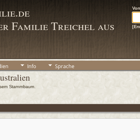
lie.de
Vo
r Familie Treichel aus
[Er
ien
Info
Sprache
ustralien
iesem Stammbaum.