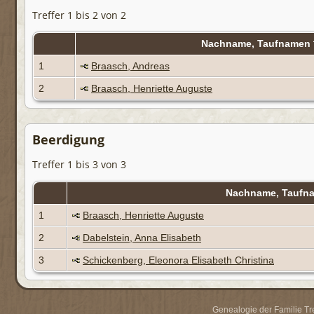
Treffer 1 bis 2 von 2
Nachname, Taufnamen
1
Braasch, Andreas
2
Braasch, Henriette Auguste
Beerdigung
Treffer 1 bis 3 von 3
Nachname, Tauf
1
Braasch, Henriette Auguste
2
Dabelstein, Anna Elisabeth
3
Schickenberg, Eleonora Elisabeth Christina
Genealogie der Familie Trei