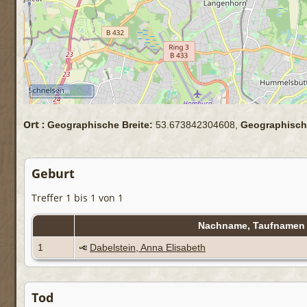
2 km
Ort :
Geographische Breite:
53.673842304608,
Geographisch
Geburt
Treffer 1 bis 1 von 1
Nachname, Taufname
1
Dabelstein, Anna Elisabeth
Tod