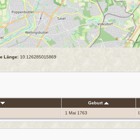
e Länge:
10.126285015869
n
Geburt
1 Mai 1763