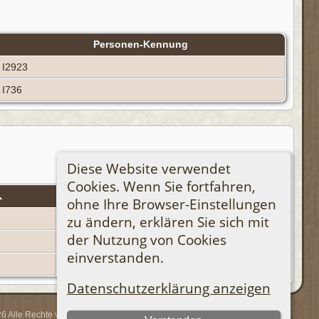
Personen-Kennung
I2923
I736
Diese Website verwendet
Cookies. Wenn Sie fortfahren,
Personen-Kennung
ohne Ihre Browser-Einstellungen
zu ändern, erklären Sie sich mit
I736
der Nutzung von Cookies
I2922
einverstanden.
I2924
Datenschutzerklärung anzeigen
 Alle Rechte vorbehalten.