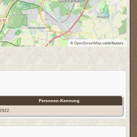
©
OpenStreetMap
contributors.
Personen-Kennung
I2922