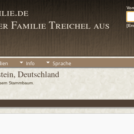
lie.de
Vo
r Familie Treichel aus
[Er
ien
Info
Sprache
tein, Deutschland
iesem Stammbaum.