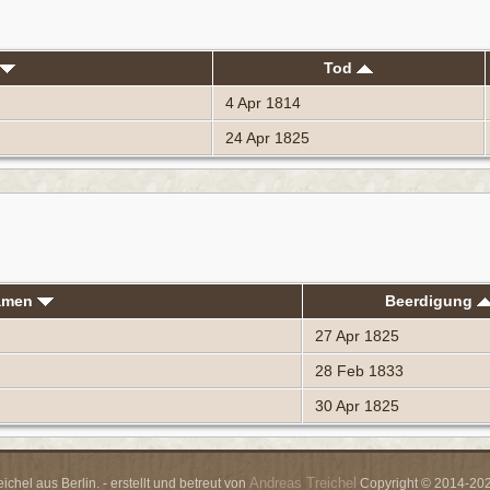
Tod
4 Apr 1814
24 Apr 1825
namen
Beerdigung
27 Apr 1825
28 Feb 1833
30 Apr 1825
Andreas Treichel
chel aus Berlin. - erstellt und betreut von
Copyright © 2014-2026