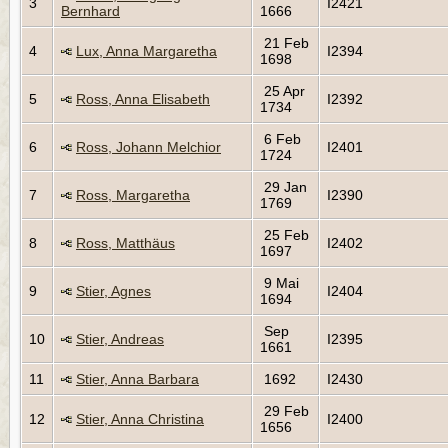
3
I2421
Bernhard
1666
21 Feb
4
Lux, Anna Margaretha
I2394
1698
25 Apr
5
Ross, Anna Elisabeth
I2392
1734
6 Feb
6
Ross, Johann Melchior
I2401
1724
29 Jan
7
Ross, Margaretha
I2390
1769
25 Feb
8
Ross, Matthäus
I2402
1697
9 Mai
9
Stier, Agnes
I2404
1694
Sep
10
Stier, Andreas
I2395
1661
11
Stier, Anna Barbara
1692
I2430
29 Feb
12
Stier, Anna Christina
I2400
1656