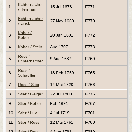
Echternacher
1
15 Jul 1673
F771
/ Hermann
Echternacher
2
27 Nov 1660
F770
/ Linck
Kober /
3
20 Jan 1691
F772
Kober
4
Kober / Stein
Aug 1707
F773
Ross /
5
9 Aug 1687
F769
Echternacher
Ross /
6
13 Feb 1759
F765
Schaufler
7
Ross / Stier
14 Mai 1720
F766
8
Stier / Geiger
22 Jul 1800
F775
9
Stier / Kober
Feb 1691
F767
10
Stier / Lux
4 Jul 1719
F761
11
Stier / Ross
12 Mai 1761
F760
12
Stier / Ross
4 Nov 1791
F389