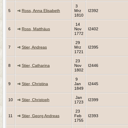
3
5
Ross, Anna Elisabeth
Mrz
I2392
1810
14
6
Ross, Matthäus
Nov
I2402
1772
29
7
Stier, Andreas
Mrz
I2395
1721
23
8
Stier, Catharina
Nov
I2446
1802
9
9
Stier, Christina
Jan
I2445
1849
Jan
10
Stier, Christoph
I2399
1723
23
11
Stier, Georg Andreas
Feb
I2393
1755