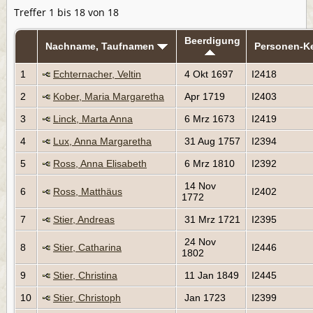
Treffer 1 bis 18 von 18
Beerdigung
Nachname, Taufnamen
Personen-K
1
Echternacher, Veltin
4 Okt 1697
I2418
2
Kober, Maria Margaretha
Apr 1719
I2403
3
Linck, Marta Anna
6 Mrz 1673
I2419
4
Lux, Anna Margaretha
31 Aug 1757
I2394
5
Ross, Anna Elisabeth
6 Mrz 1810
I2392
14 Nov
6
Ross, Matthäus
I2402
1772
7
Stier, Andreas
31 Mrz 1721
I2395
24 Nov
8
Stier, Catharina
I2446
1802
9
Stier, Christina
11 Jan 1849
I2445
10
Stier, Christoph
Jan 1723
I2399