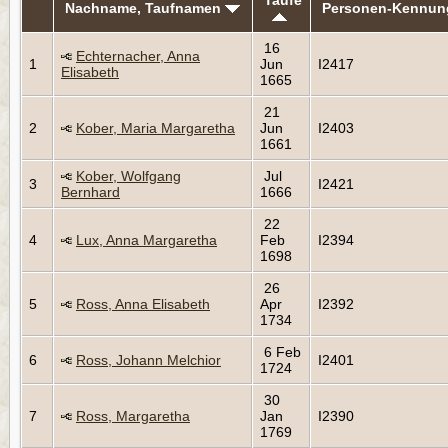
Nachname, Taufnamen
Personen-Kennun
16
Echternacher, Anna
1
Jun
I2417
Elisabeth
1665
21
2
Kober, Maria Margaretha
Jun
I2403
1661
Kober, Wolfgang
Jul
3
I2421
Bernhard
1666
22
4
Lux, Anna Margaretha
Feb
I2394
1698
26
5
Ross, Anna Elisabeth
Apr
I2392
1734
6 Feb
6
Ross, Johann Melchior
I2401
1724
30
7
Ross, Margaretha
Jan
I2390
1769