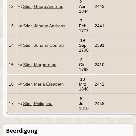
3
12
Stier, Georg Andreas
Apr
I2443
1844
7
13
Stier, Johann Andreas
Feb
I2441
1777
19
14
Stier, Johann Conrad
Sep
I2391
1790
3
15
Stier, Margaretha
Okt
I2410
1793
13
16
Stier, Maria Elisabeth
Mrz
I2442
1846
5
17
Stier, Philippina
Jul
I2448
1810
Beerdigung