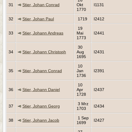
31
Stier, Johan Conrad
Okt
I1131
1770
32
Stier, Johan Paul
1719
I2412
19
33
Stier, Johann Andreas
Mai
I2441
1773
30
34
Stier, Johann Christoph
Aug
I2431
1695
10
35
Stier, Johann Conrad
Jan
I2391
1736
10
36
Stier, Johann Daniel
Apr
I2437
1728
3 Mrz
37
Stier, Johann Georg
I2434
1703
1 Sep
38
Stier, Johann Jacob
I2427
1699
27