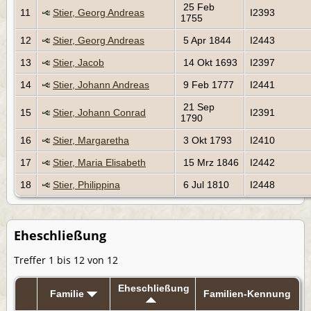
25 Feb
11
Stier, Georg Andreas
I2393
1755
12
Stier, Georg Andreas
5 Apr 1844
I2443
13
Stier, Jacob
14 Okt 1693
I2397
14
Stier, Johann Andreas
9 Feb 1777
I2441
21 Sep
15
Stier, Johann Conrad
I2391
1790
16
Stier, Margaretha
3 Okt 1793
I2410
17
Stier, Maria Elisabeth
15 Mrz 1846
I2442
18
Stier, Philippina
6 Jul 1810
I2448
Eheschließung
Treffer 1 bis 12 von 12
Eheschließung
Familie
Familien-Kennung