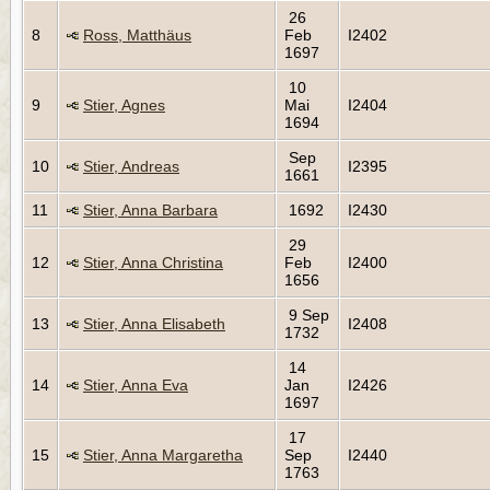
26
8
Ross, Matthäus
Feb
I2402
1697
10
9
Stier, Agnes
Mai
I2404
1694
Sep
10
Stier, Andreas
I2395
1661
11
Stier, Anna Barbara
1692
I2430
29
12
Stier, Anna Christina
Feb
I2400
1656
9 Sep
13
Stier, Anna Elisabeth
I2408
1732
14
14
Stier, Anna Eva
Jan
I2426
1697
17
15
Stier, Anna Margaretha
Sep
I2440
1763