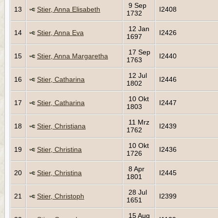
9 Sep
13
Stier, Anna Elisabeth
I2408
1732
12 Jan
14
Stier, Anna Eva
I2426
1697
17 Sep
15
Stier, Anna Margaretha
I2440
1763
12 Jul
16
Stier, Catharina
I2446
1802
10 Okt
17
Stier, Catharina
I2447
1803
11 Mrz
18
Stier, Christiana
I2439
1762
10 Okt
19
Stier, Christina
I2436
1726
8 Apr
20
Stier, Christina
I2445
1801
28 Jul
21
Stier, Christoph
I2399
1651
15 Aug