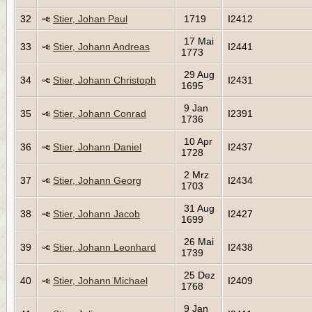
32
Stier, Johan Paul
1719
I2412
17 Mai
33
Stier, Johann Andreas
I2441
1773
29 Aug
34
Stier, Johann Christoph
I2431
1695
9 Jan
35
Stier, Johann Conrad
I2391
1736
10 Apr
36
Stier, Johann Daniel
I2437
1728
2 Mrz
37
Stier, Johann Georg
I2434
1703
31 Aug
38
Stier, Johann Jacob
I2427
1699
26 Mai
39
Stier, Johann Leonhard
I2438
1739
25 Dez
40
Stier, Johann Michael
I2409
1768
9 Jan