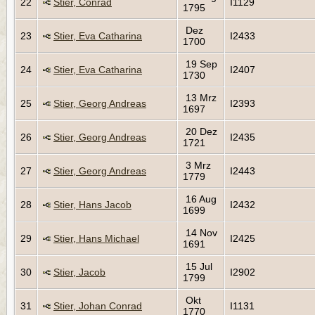
22
Stier, Conrad
I1129
1795
Dez
23
Stier, Eva Catharina
I2433
1700
19 Sep
24
Stier, Eva Catharina
I2407
1730
13 Mrz
25
Stier, Georg Andreas
I2393
1697
20 Dez
26
Stier, Georg Andreas
I2435
1721
3 Mrz
27
Stier, Georg Andreas
I2443
1779
16 Aug
28
Stier, Hans Jacob
I2432
1699
14 Nov
29
Stier, Hans Michael
I2425
1691
15 Jul
30
Stier, Jacob
I2902
1799
Okt
31
Stier, Johan Conrad
I1131
1770