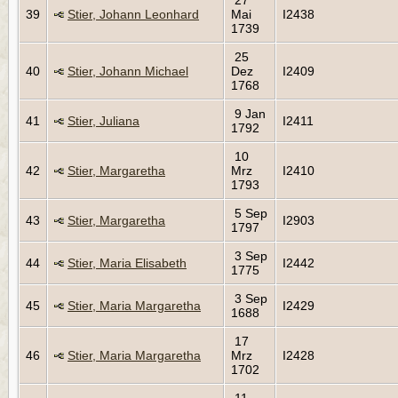
39
Stier, Johann Leonhard
Mai
I2438
1739
25
40
Stier, Johann Michael
Dez
I2409
1768
9 Jan
41
Stier, Juliana
I2411
1792
10
42
Stier, Margaretha
Mrz
I2410
1793
5 Sep
43
Stier, Margaretha
I2903
1797
3 Sep
44
Stier, Maria Elisabeth
I2442
1775
3 Sep
45
Stier, Maria Margaretha
I2429
1688
17
46
Stier, Maria Margaretha
Mrz
I2428
1702
11