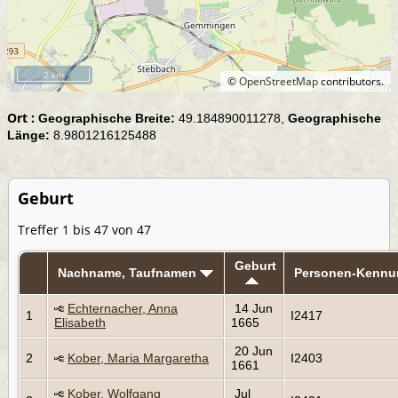
2 km
©
OpenStreetMap
contributors.
Ort :
Geographische Breite:
49.184890011278,
Geographische
Länge:
8.9801216125488
Geburt
Treffer 1 bis 47 von 47
Geburt
Nachname, Taufnamen
Personen-Kennu
Echternacher, Anna
14 Jun
1
I2417
Elisabeth
1665
20 Jun
2
Kober, Maria Margaretha
I2403
1661
Kober, Wolfgang
Jul