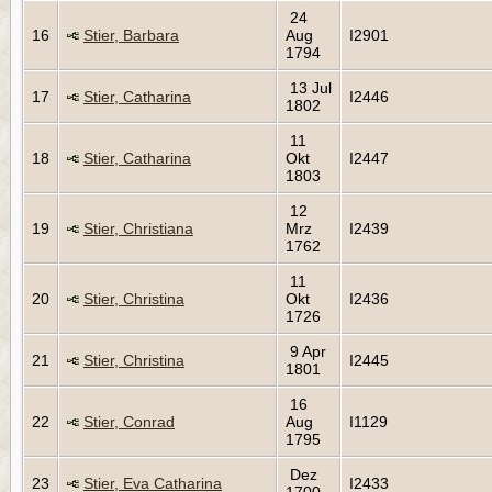
24
16
Stier, Barbara
Aug
I2901
1794
13 Jul
17
Stier, Catharina
I2446
1802
11
18
Stier, Catharina
Okt
I2447
1803
12
19
Stier, Christiana
Mrz
I2439
1762
11
20
Stier, Christina
Okt
I2436
1726
9 Apr
21
Stier, Christina
I2445
1801
16
22
Stier, Conrad
Aug
I1129
1795
Dez
23
Stier, Eva Catharina
I2433
1700