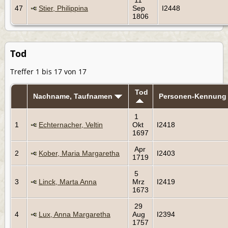
47
Stier, Philippina
Sep
I2448
1806
Tod
Treffer 1 bis 17 von 17
Tod
Nachname, Taufnamen
Personen-Kennung
1
1
Echternacher, Veltin
Okt
I2418
1697
Apr
2
Kober, Maria Margaretha
I2403
1719
5
3
Linck, Marta Anna
Mrz
I2419
1673
29
4
Lux, Anna Margaretha
Aug
I2394
1757