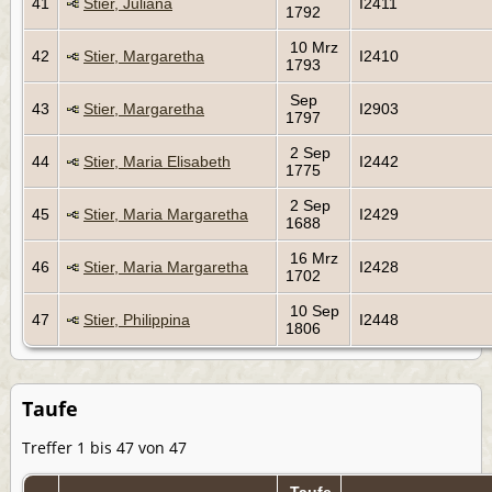
41
Stier, Juliana
I2411
1792
10 Mrz
42
Stier, Margaretha
I2410
1793
Sep
43
Stier, Margaretha
I2903
1797
2 Sep
44
Stier, Maria Elisabeth
I2442
1775
2 Sep
45
Stier, Maria Margaretha
I2429
1688
16 Mrz
46
Stier, Maria Margaretha
I2428
1702
10 Sep
47
Stier, Philippina
I2448
1806
Taufe
Treffer 1 bis 47 von 47
Taufe