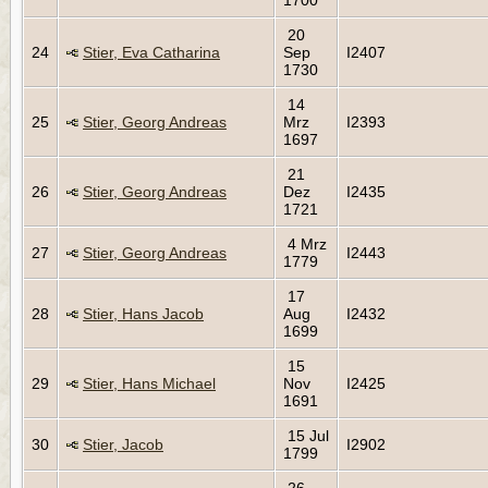
20
24
Stier, Eva Catharina
Sep
I2407
1730
14
25
Stier, Georg Andreas
Mrz
I2393
1697
21
26
Stier, Georg Andreas
Dez
I2435
1721
4 Mrz
27
Stier, Georg Andreas
I2443
1779
17
28
Stier, Hans Jacob
Aug
I2432
1699
15
29
Stier, Hans Michael
Nov
I2425
1691
15 Jul
30
Stier, Jacob
I2902
1799
26