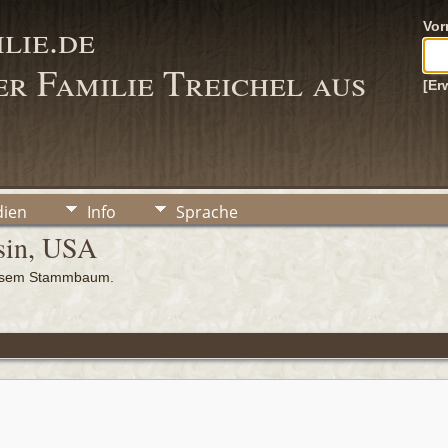
lie.de
Vo
r Familie Treichel aus
[Er
ien
Info
Sprache
sin, USA
iesem Stammbaum.