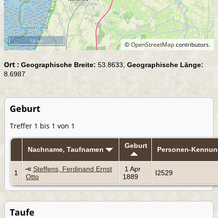
10 km
©
OpenStreetMap
contributors.
Ort :
Geographische Breite:
53.8633,
Geographische Länge:
8.6987
Geburt
Treffer 1 bis 1 von 1
Geburt
Nachname, Taufnamen
Personen-Kennun
Steffens, Ferdinand Ernst
1 Apr
1
I2529
Otto
1889
Taufe