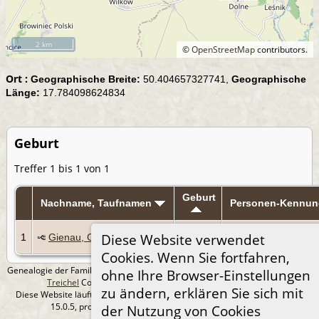
2 km
©
OpenStreetMap
contributors.
Ort :
Geographische Breite:
50.404657327741,
Geographische
Länge:
17.784098624834
Geburt
Treffer 1 bis 1 von 1
Geburt
Nachname, Taufnamen
Personen-Kennun
2 Sep
Diese Website verwendet
1
Gienau, Gustav
I477
1867
Cookies. Wenn Sie fortfahren,
Genealogie der Familie Treichel aus Berlin. - erstellt und betreut von
Andreas
ohne Ihre Browser-Einstellungen
Treichel
Copyright © 2014-2026 Alle Rechte vorbehalten.
zu ändern, erklären Sie sich mit
Diese Website läuft mit
The Next Generation of Genealogy Sitebuilding
v.
15.0.5, programmiert von Darrin Lythgoe © 2001-2026.
der Nutzung von Cookies
Datenschutzerklärung