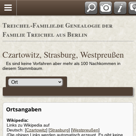
Adressbücher
Treichel-Familie.de Genealogie der
Familie Treichel aus Berlin
Czartowitz, Strasburg, Westpreußen
Es sind keine Vorfahren aber mehr als 100 Nachkommen in
diesem Stammbaum.
Ortsangaben
Wikipedia:
Links zu Wikipedia auf
Deutsch: [
Czartowitz
] [
Strasburg
] [
Westpreußen
]
(Die obigen Links werden automatisch erzeugt. Es gibt keine