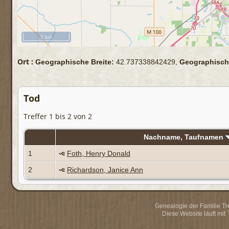
5 km
Ort :
Geographische Breite:
42.737338842429,
Geographisch
Tod
Treffer 1 bis 2 von 2
Nachname, Taufnamen
1
Foth, Henry Donald
2
Richardson, Janice Ann
Genealogie der Familie Trei
Diese Website läuft mit