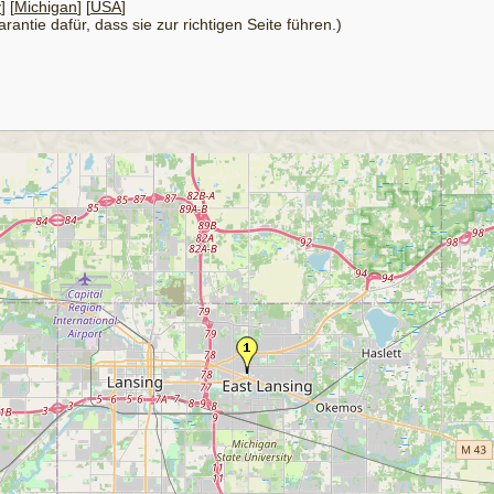
y
] [
Michigan
] [
USA
]
antie dafür, dass sie zur richtigen Seite führen.)