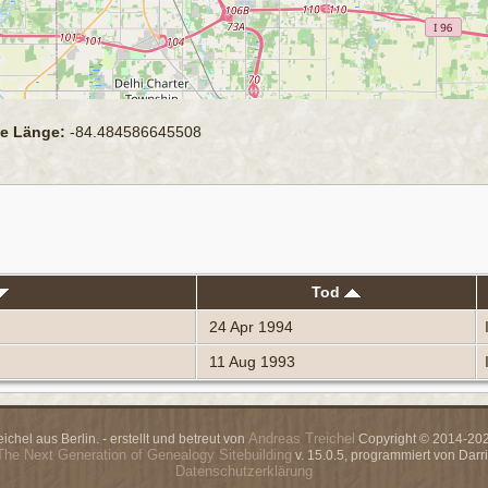
e Länge:
-84.484586645508
Tod
24 Apr 1994
11 Aug 1993
Andreas Treichel
chel aus Berlin. - erstellt und betreut von
Copyright © 2014-2026
The Next Generation of Genealogy Sitebuilding
v. 15.0.5, programmiert von Dar
Datenschutzerklärung