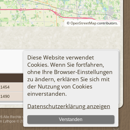
©
OpenStreetMap
contributors.
Diese Website verwendet
Cookies. Wenn Sie fortfahren,
ohne Ihre Browser-Einstellungen
zu ändern, erklären Sie sich mit
Personen-Kennung
der Nutzung von Cookies
I1454
einverstanden.
I1490
Datenschutzerklärung anzeigen
 Alle Rechte vorbehalten.
Verstanden
rin Lythgoe © 2001-2026.