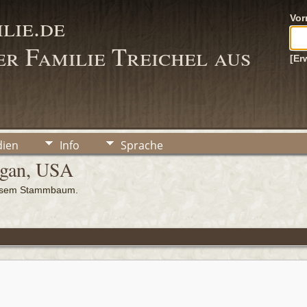
lie.de
Vo
r Familie Treichel aus
[Er
ien
Info
Sprache
igan, USA
iesem Stammbaum.