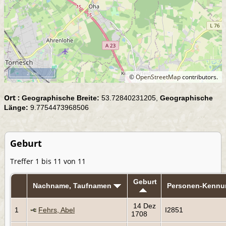
2 km
©
OpenStreetMap
contributors.
Ort :
Geographische Breite:
53.72840231205,
Geographische
Länge:
9.7754473968506
Geburt
Treffer 1 bis 11 von 11
Geburt
Nachname, Taufnamen
Personen-Kennu
14 Dez
1
Fehrs, Abel
I2851
1708