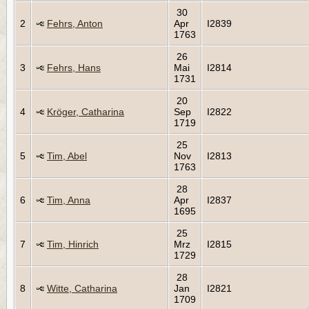
30
2
Fehrs, Anton
Apr
I2839
1763
26
3
Fehrs, Hans
Mai
I2814
1731
20
4
Kröger, Catharina
Sep
I2822
1719
25
5
Tim, Abel
Nov
I2813
1763
28
6
Tim, Anna
Apr
I2837
1695
25
7
Tim, Hinrich
Mrz
I2815
1729
28
8
Witte, Catharina
Jan
I2821
1709