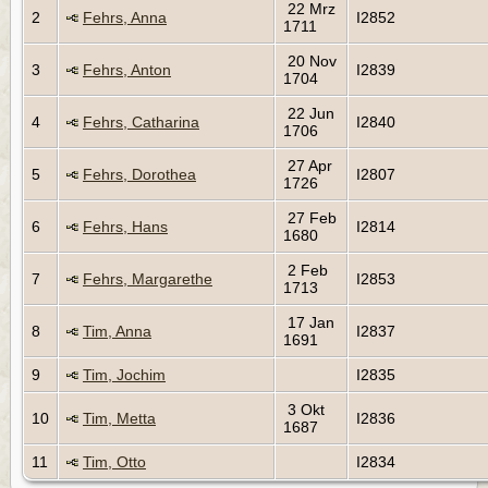
22 Mrz
2
Fehrs, Anna
I2852
1711
20 Nov
3
Fehrs, Anton
I2839
1704
22 Jun
4
Fehrs, Catharina
I2840
1706
27 Apr
5
Fehrs, Dorothea
I2807
1726
27 Feb
6
Fehrs, Hans
I2814
1680
2 Feb
7
Fehrs, Margarethe
I2853
1713
17 Jan
8
Tim, Anna
I2837
1691
9
Tim, Jochim
I2835
3 Okt
10
Tim, Metta
I2836
1687
11
Tim, Otto
I2834