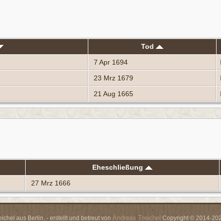
Tod
7 Apr 1694
23 Mrz 1679
21 Aug 1665
Eheschließung
27 Mrz 1666
Andreas Treichel
chel aus Berlin. - erstellt und betreut von
Copyright © 2014-2026