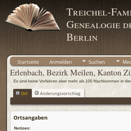
Treichel-Fami
Genealogie de
Berlin
Startseite
Anmelden
Suchen
Med
Erlenbach, Bezirk Meilen, Kanton Z
Es sind keine Vorfahren aber mehr als 100 Nachkommen in d
Ort
Änderungsvorschlag
Ortsangaben
Notizen: