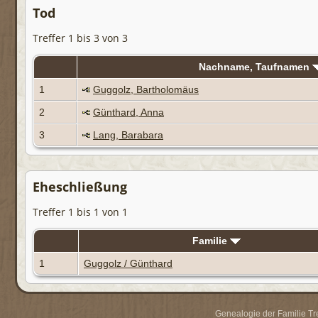
Tod
Treffer 1 bis 3 von 3
Nachname, Taufnamen
1
Guggolz, Bartholomäus
2
Günthard, Anna
3
Lang, Barabara
Eheschließung
Treffer 1 bis 1 von 1
Familie
1
Guggolz / Günthard
Genealogie der Familie Trei