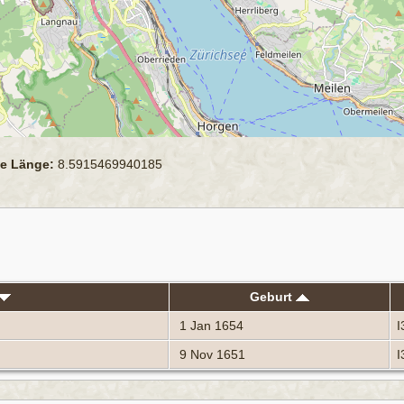
e Länge:
8.5915469940185
Geburt
1 Jan 1654
I
9 Nov 1651
I