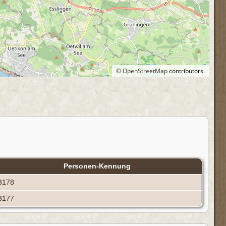
©
OpenStreetMap
contributors.
Personen-Kennung
3178
3177