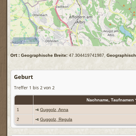
2 km
Ort :
Geographische Breite:
47.304419741987,
Geographisch
Geburt
Treffer 1 bis 2 von 2
Nachname, Taufnamen
1
Guggolz, Anna
2
Guggolz, Regula