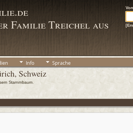
lie.de
Vo
r Familie Treichel aus
[Er
ien
Info
Sprache
ürich, Schweiz
iesem Stammbaum.