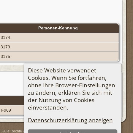
Personen-Kennung
I3174
I3179
I3175
Diese Website verwendet
Cookies. Wenn Sie fortfahren,
ohne Ihre Browser-Einstellungen
zu ändern, erklären Sie sich mit
der Nutzung von Cookies
Familien-Kennung
einverstanden.
F969
Datenschutzerklärung anzeigen
 Alle Rechte vorbehalten.