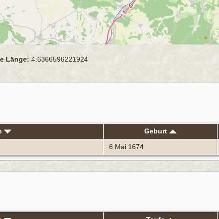
e Länge:
4.6366596221924
n
Geburt
6 Mai 1674