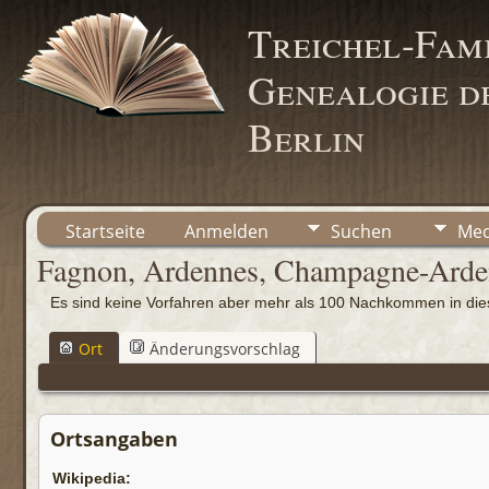
Treichel-Fami
Genealogie de
Berlin
Startseite
Anmelden
Suchen
Med
Fagnon, Ardennes, Champagne-Arden
Es sind keine Vorfahren aber mehr als 100 Nachkommen in d
Ort
Änderungsvorschlag
Ortsangaben
Wikipedia: