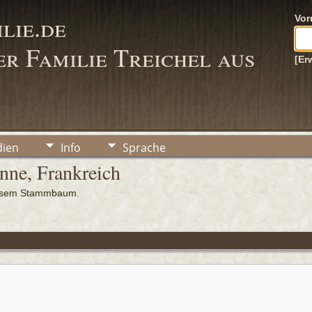
lie.de
Vo
r Familie Treichel aus
[Er
ien
Info
Sprache
ne, Frankreich
iesem Stammbaum.