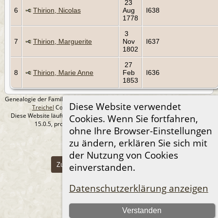
23
6
Thirion, Nicolas
Aug
I638
1778
3
7
Thirion, Marguerite
Nov
I637
1802
27
8
Thirion, Marie Anne
Feb
I636
1853
Genealogie der Familie Treichel aus Berlin. - erstellt und betreut von
Andreas
Diese Website verwendet
Treichel
Copyright © 2014-2026 Alle Rechte vorbehalten.
Diese Website läuft mit
The Next Generation of Genealogy Sitebuilding
v.
Cookies. Wenn Sie fortfahren,
15.0.5, programmiert von Darrin Lythgoe © 2001-2026.
ohne Ihre Browser-Einstellungen
Datenschutzerklärung
zu ändern, erklären Sie sich mit
--- Self-Hosted at home ---
der Nutzung von Cookies
Zur Desktop-Webseite wechseln
einverstanden.
Datenschutzerklärung anzeigen
Verstanden