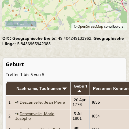
5 km
©
OpenStreetMap
contributors.
Ort :
Geographische Breite:
49.404249131962,
Geographische
Länge:
5.8436965942383
Geburt
Treffer 1 bis 5 von 5
Geburt
Nachname, Taufnamen
Personen-Kennun
26 Apr
1
Descanvelle, Jean Pierre
I635
1776
Descanvelle, Marie
5 Jul
2
I634
Josèphe
1801
um