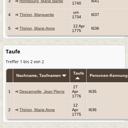
3
Hombourg, Marie Barbe
I641
1740
um
4
Thirion, Marguerite
I637
1734
12 Apr
5
Thirion, Marie Anne
I636
1775
Taufe
Treffer 1 bis 2 von 2
Taufe
Nachname, Taufnamen
Personen-Kennung
27
1
Descanvelle, Jean Pierre
Apr
I635
1776
12
2
Thirion, Marie Anne
Apr
I636
1775