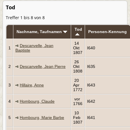
Tod
Treffer 1 bis 8 von 8
Tod
Nachname, Taufnamen
Personen-Kennung
14
Descanvelle, Jean
1
Okt
I640
Baptiste
1807
26
2
Descanvelle, Jean Pierre
Okt
I635
1808
20
3
Hillaire, Anne
Apr
I643
1772
vor
4
Hombourg, Claude
I642
1766
10
5
Hombourg, Marie Barbe
Feb
I641
1807