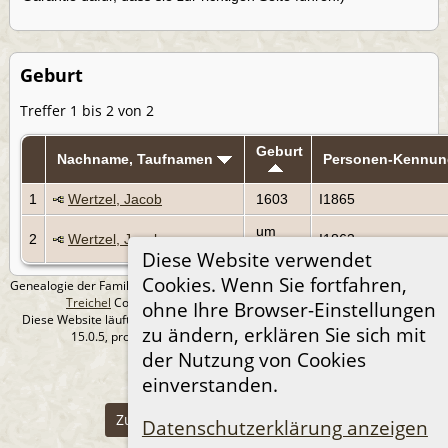
Geburt
Treffer 1 bis 2 von 2
Geburt
Nachname, Taufnamen
Personen-Kennun
1
Wertzel, Jacob
1603
I1865
um
2
Wertzel, Jacob
I1863
1632
Diese Website verwendet
Cookies. Wenn Sie fortfahren,
Genealogie der Familie Treichel aus Berlin. - erstellt und betreut von
Andreas
Treichel
Copyright © 2014-2026 Alle Rechte vorbehalten.
ohne Ihre Browser-Einstellungen
Diese Website läuft mit
The Next Generation of Genealogy Sitebuilding
v.
zu ändern, erklären Sie sich mit
15.0.5, programmiert von Darrin Lythgoe © 2001-2026.
Datenschutzerklärung
der Nutzung von Cookies
einverstanden.
--- Self-Hosted at home ---
Zur Desktop-Webseite wechseln
Datenschutzerklärung anzeigen