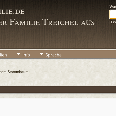
lie.de
Vo
r Familie Treichel aus
[Er
ien
Info
Sprache
iesem Stammbaum.