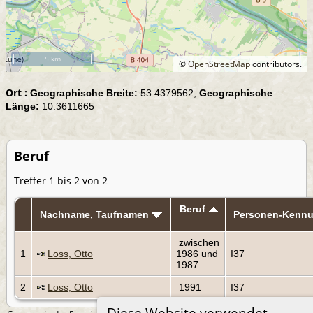
5 km
©
OpenStreetMap
contributors.
Ort :
Geographische Breite:
53.4379562,
Geographische
Länge:
10.3611665
Beruf
Treffer 1 bis 2 von 2
Beruf
Nachname, Taufnamen
Personen-Kenn
zwischen
1
Loss, Otto
1986 und
I37
1987
2
Loss, Otto
1991
I37
Diese Website verwendet