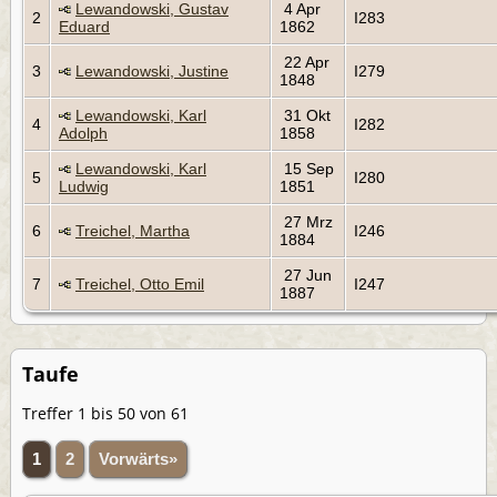
Lewandowski, Gustav
4 Apr
2
I283
Eduard
1862
22 Apr
3
Lewandowski, Justine
I279
1848
Lewandowski, Karl
31 Okt
4
I282
Adolph
1858
Lewandowski, Karl
15 Sep
5
I280
Ludwig
1851
27 Mrz
6
Treichel, Martha
I246
1884
27 Jun
7
Treichel, Otto Emil
I247
1887
Taufe
Treffer 1 bis 50 von 61
1
2
Vorwärts»