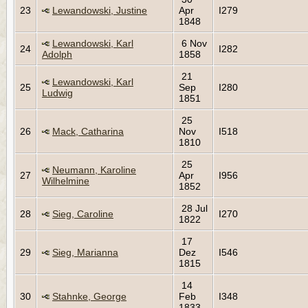
23
Lewandowski, Justine
Apr
I279
1848
Lewandowski, Karl
6 Nov
24
I282
Adolph
1858
21
Lewandowski, Karl
25
Sep
I280
Ludwig
1851
25
26
Mack, Catharina
Nov
I518
1810
25
Neumann, Karoline
27
Apr
I956
Wilhelmine
1852
28 Jul
28
Sieg, Caroline
I270
1822
17
29
Sieg, Marianna
Dez
I546
1815
14
30
Stahnke, George
Feb
I348
1833