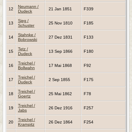
Neumann /
12
21 Jan 1851
F339
Dudeck
Sieg /
13
25 Nov 1810
F185
Schuster
Stahnke /
14
27 Dez 1831
F133
Bobrowski
Tetz /
15
13 Sep 1866
F180
Dudeck
Treichel /
16
17 Mai 1868
F92
Bollwahn
Treichel /
17
2 Sep 1855
F175
Dudeck
Treichel /
18
25 Mai 1862
F78
Goertz
Treichel /
19
26 Dez 1916
F257
Jabs
Treichel /
20
26 Dez 1864
F254
Krampitz