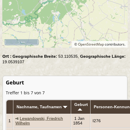
5 km
©
OpenStreetMap
contributors.
Ort :
Geographische Breite:
53.110535,
Geographische Länge:
19.0539107
Geburt
Treffer 1 bis 7 von 7
Geburt
Nachname, Taufnamen
Personen-Kennun
Lewandowski, Friedrich
1 Jan
1
I276
Wilhelm
1854