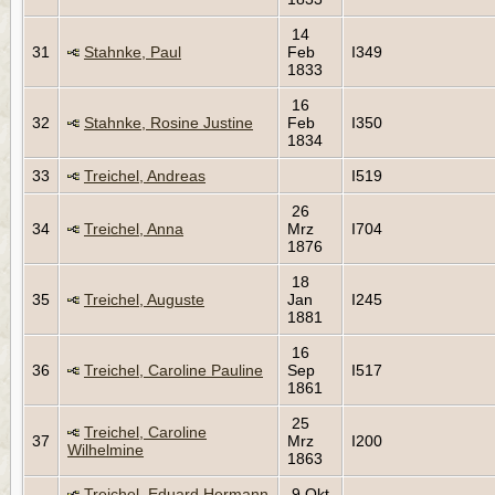
14
31
Stahnke, Paul
Feb
I349
1833
16
32
Stahnke, Rosine Justine
Feb
I350
1834
33
Treichel, Andreas
I519
26
34
Treichel, Anna
Mrz
I704
1876
18
35
Treichel, Auguste
Jan
I245
1881
16
36
Treichel, Caroline Pauline
Sep
I517
1861
25
Treichel, Caroline
37
Mrz
I200
Wilhelmine
1863
Treichel, Eduard Hermann
9 Okt