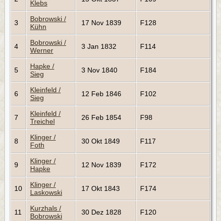
Klebs
Bobrowski /
3
17 Nov 1839
F128
Kühn
Bobrowski /
4
3 Jan 1832
F114
Werner
Hapke /
5
3 Nov 1840
F184
Sieg
Kleinfeld /
6
12 Feb 1846
F102
Sieg
Kleinfeld /
7
26 Feb 1854
F98
Treichel
Klinger /
8
30 Okt 1849
F117
Foth
Klinger /
9
12 Nov 1839
F172
Hapke
Klinger /
10
17 Okt 1843
F174
Laskowski
Kurzhals /
11
30 Dez 1828
F120
Bobrowski