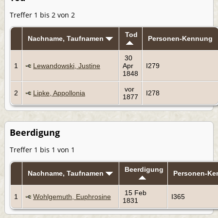
Treffer 1 bis 2 von 2
Tod
Nachname, Taufnamen
Personen-Kennung
30
1
Lewandowski, Justine
Apr
I279
1848
vor
2
Lipke, Appollonia
I278
1877
Beerdigung
Treffer 1 bis 1 von 1
Beerdigung
Nachname, Taufnamen
Personen-Ke
15 Feb
1
Wohlgemuth, Euphrosine
I365
1831