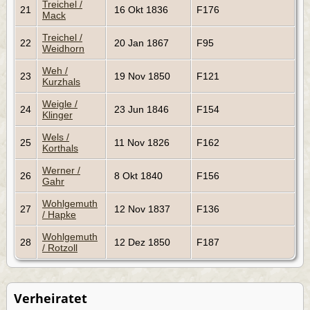
Treichel /
21
16 Okt 1836
F176
Mack
Treichel /
22
20 Jan 1867
F95
Weidhorn
Weh /
23
19 Nov 1850
F121
Kurzhals
Weigle /
24
23 Jun 1846
F154
Klinger
Wels /
25
11 Nov 1826
F162
Korthals
Werner /
26
8 Okt 1840
F156
Gahr
Wohlgemuth
27
12 Nov 1837
F136
/ Hapke
Wohlgemuth
28
12 Dez 1850
F187
/ Rotzoll
Verheiratet