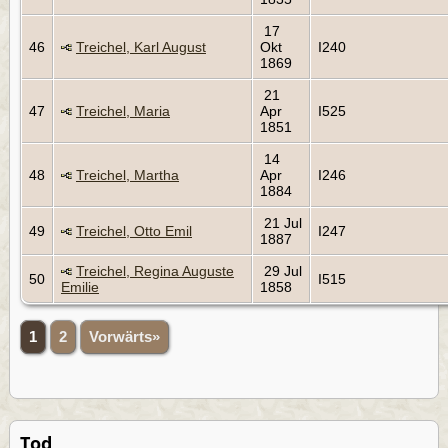
17
46
Treichel, Karl August
Okt
I240
1869
21
47
Treichel, Maria
Apr
I525
1851
14
48
Treichel, Martha
Apr
I246
1884
21 Jul
49
Treichel, Otto Emil
I247
1887
Treichel, Regina Auguste
29 Jul
50
I515
Emilie
1858
1
2
Vorwärts»
Tod