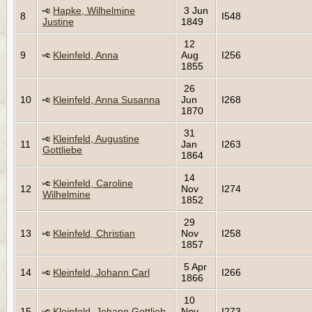
Hapke, Wilhelmine
3 Jun
8
I548
Justine
1849
12
9
Kleinfeld, Anna
Aug
I256
1855
26
10
Kleinfeld, Anna Susanna
Jun
I268
1870
31
Kleinfeld, Augustine
11
Jan
I263
Gottliebe
1864
14
Kleinfeld, Caroline
12
Nov
I274
Wilhelmine
1852
29
13
Kleinfeld, Christian
Nov
I258
1857
5 Apr
14
Kleinfeld, Johann Carl
I266
1866
10
15
Kleinfeld, Johann Gottlieb
Nov
I273