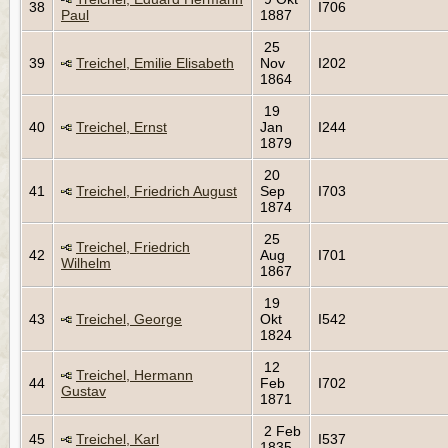
38
I706
Paul
1887
25
39
Treichel, Emilie Elisabeth
Nov
I202
1864
19
40
Treichel, Ernst
Jan
I244
1879
20
41
Treichel, Friedrich August
Sep
I703
1874
25
Treichel, Friedrich
42
Aug
I701
Wilhelm
1867
19
43
Treichel, George
Okt
I542
1824
12
Treichel, Hermann
44
Feb
I702
Gustav
1871
2 Feb
45
Treichel, Karl
I537
1835