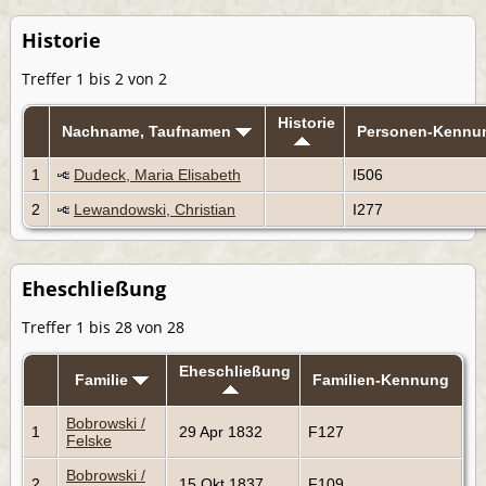
Historie
Treffer 1 bis 2 von 2
Historie
Nachname, Taufnamen
Personen-Kennu
1
Dudeck, Maria Elisabeth
I506
2
Lewandowski, Christian
I277
Eheschließung
Treffer 1 bis 28 von 28
Eheschließung
Familie
Familien-Kennung
Bobrowski /
1
29 Apr 1832
F127
Felske
Bobrowski /
2
15 Okt 1837
F109