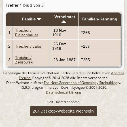
Treffer 1 bis 3 von 3
Verheiratet
Familie
Familien-Kennung
Treichel /
13 Nov
1
F256
Fleischhauer
1910
26 Dez
2
Treichel / Jabs
F257
1916
Treichel /
3
23 Jan 1887
F255
Zebrowski
Genealogie der Familie Treichel aus Berlin. - erstellt und betreut von
Andreas
Treichel
Copyright © 2014-2026 Alle Rechte vorbehalten.
Diese Website läuft mit
The Next Generation of Genealogy Sitebuilding
v.
15.0.5, programmiert von Darrin Lythgoe © 2001-2026.
Datenschutzerklärung
--- Self-Hosted at home ---
Zur Desktop-Webseite wechseln