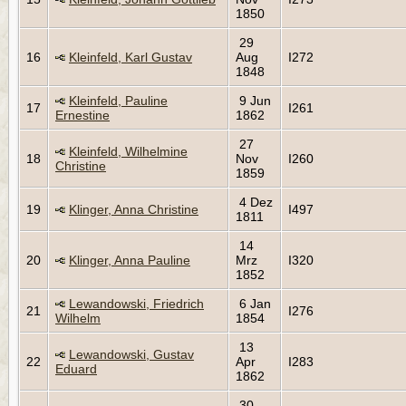
1850
29
16
Kleinfeld, Karl Gustav
Aug
I272
1848
Kleinfeld, Pauline
9 Jun
17
I261
Ernestine
1862
27
Kleinfeld, Wilhelmine
18
Nov
I260
Christine
1859
4 Dez
19
Klinger, Anna Christine
I497
1811
14
20
Klinger, Anna Pauline
Mrz
I320
1852
Lewandowski, Friedrich
6 Jan
21
I276
Wilhelm
1854
13
Lewandowski, Gustav
22
Apr
I283
Eduard
1862
30