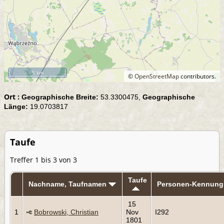
5 km
©
OpenStreetMap
contributors.
Ort :
Geographische Breite:
53.3300475,
Geographische
Länge:
19.0703817
Taufe
Treffer 1 bis 3 von 3
Taufe
Nachname, Taufnamen
Personen-Kennung
15
1
Bobrowski, Christian
Nov
I292
1801