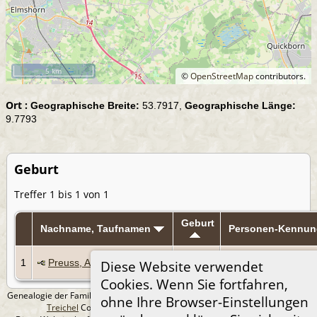
5 km
©
OpenStreetMap
contributors.
Ort :
Geographische Breite:
53.7917,
Geographische Länge:
9.7793
Geburt
Treffer 1 bis 1 von 1
Geburt
Nachname, Taufnamen
Personen-Kennun
30 Apr
1
Preuss, Anna Elsabe
I932
Diese Website verwendet
1822
Cookies. Wenn Sie fortfahren,
Genealogie der Familie Treichel aus Berlin. - erstellt und betreut von
Andreas
ohne Ihre Browser-Einstellungen
Treichel
Copyright © 2014-2026 Alle Rechte vorbehalten.